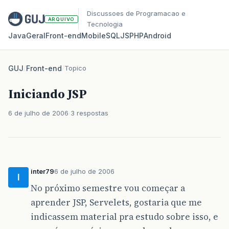
Discussoes de Programacao e
ARQUIVO
Tecnologia
Java
Geral
Front‑end
Mobile
SQL
JS
PHP
Android
GUJ
/
Front-end
/
Topico
Iniciando JSP
6 de julho de 2006
3 respostas
inter79
6 de julho de 2006
I
No próximo semestre vou começar a
aprender JSP, Servelets, gostaria que me
indicassem material pra estudo sobre isso, e