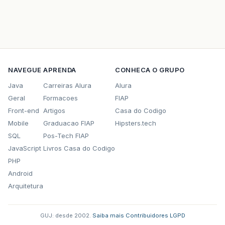
NAVEGUE
APRENDA
CONHECA O GRUPO
Java
Carreiras Alura
Alura
Geral
Formacoes
FIAP
Front-end
Artigos
Casa do Codigo
Mobile
Graduacao FIAP
Hipsters.tech
SQL
Pos-Tech FIAP
JavaScript
Livros Casa do Codigo
PHP
Android
Arquitetura
GUJ: desde 2002.
·
Saiba mais
·
Contribuidores
·
LGPD