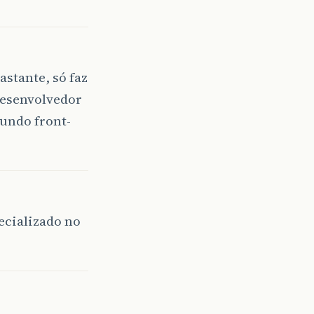
stante, só faz
Desenvolvedor
undo front-
ecializado no