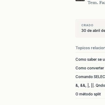
Tem. Faz
CRIADO
30 de abril d
Topicos relacio
Como saber se 
Como converter i
Comando SELECT 
&, &&, |, ||. Qnd
O método split