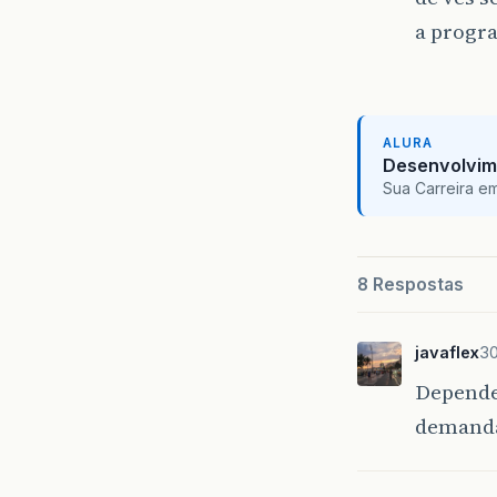
a progra
ALURA
Desenvolvim
Sua Carreira e
8 Respostas
javaflex
30
Depende 
demanda