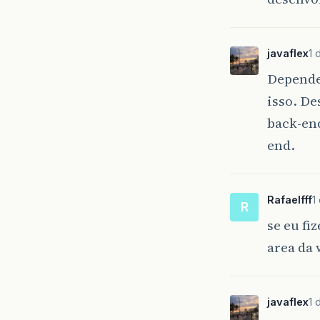
javaflex
1 
Depende 
isso. De
back-en
end.
Rafaelfff
1
R
se eu fi
area da 
javaflex
1 