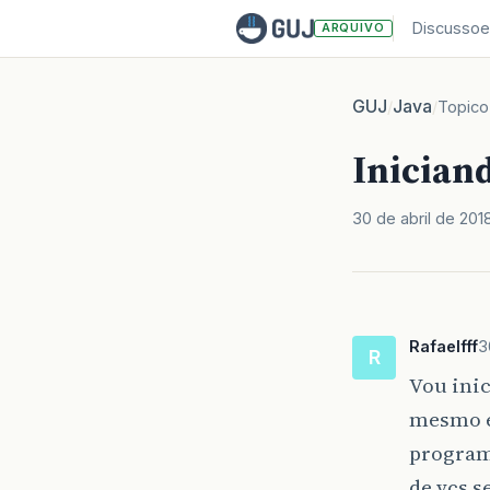
Discussoe
ARQUIVO
GUJ
Java
/
/
Topico
Inician
30 de abril de 201
Rafaelfff
3
R
Vou ini
mesmo é
program
de vcs s