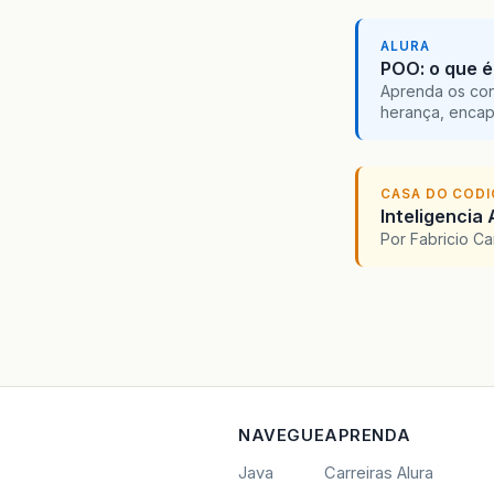
ALURA
POO: o que é
Aprenda os con
herança, encap
CASA DO COD
Inteligencia 
Por Fabricio C
NAVEGUE
APRENDA
Java
Carreiras Alura