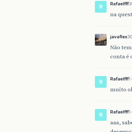
Rafaelfff
3
R
na quest
javaflex
30
Não tem
conta é 
Rafaelfff
1
R
muito o
Rafaelfff
1
R
aaa, sa
desenvo