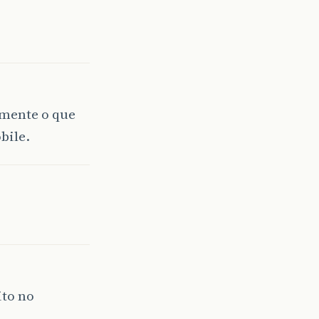
lmente o que
bile.
ito no