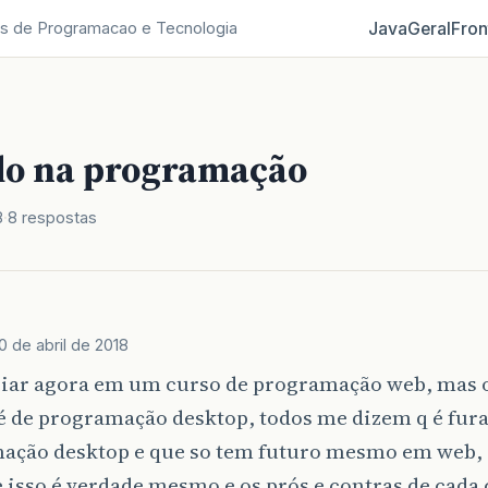
Java
Geral
Fron
s de Programacao e Tecnologia
do na programação
8
8 respostas
0 de abril de 2018
ciar agora em um curso de programação web, mas 
 de programação desktop, todos me dizem q é fur
ação desktop e que so tem futuro mesmo em web, 
e isso é verdade mesmo e os prós e contras de cad