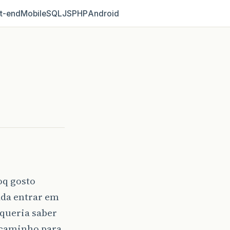
t‑end
Mobile
SQL
JS
PHP
Android
oq gosto
ada entrar em
queria saber
a caminho para