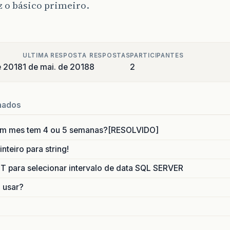
 o básico primeiro.
ULTIMA RESPOSTA
RESPOSTAS
PARTICIPANTES
e 2018
1 de mai. de 2018
8
2
nados
um mes tem 4 ou 5 semanas?[RESOLVIDO]
nteiro para string!
para selecionar intervalo de data SQL SERVER
o usar?