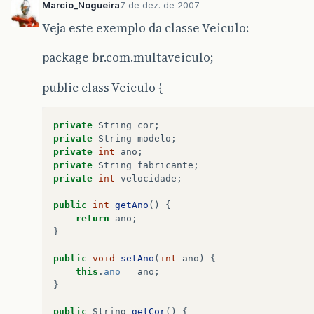
Marcio_Nogueira
7 de dez. de 2007
Veja este exemplo da classe Veiculo:
package br.com.multaveiculo;
public class Veiculo {
private
String
cor
;
private
String
modelo
;
private
int
ano
;
private
String
fabricante
;
private
int
velocidade
;
public
int
getAno
()
{
return
ano
;
}
public
void
setAno
(
int
ano
)
{
this
.
ano
=
ano
;
}
public
String
getCor
()
{