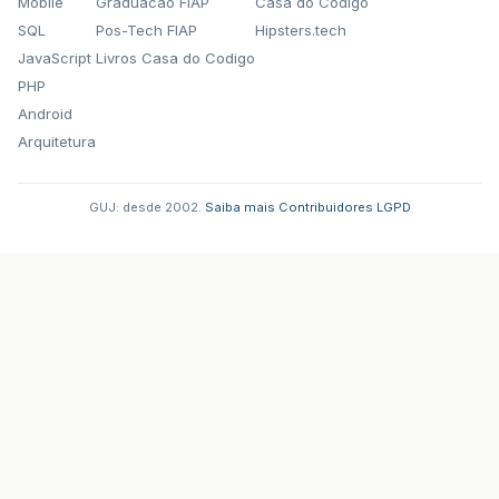
Mobile
Graduacao FIAP
Casa do Codigo
SQL
Pos-Tech FIAP
Hipsters.tech
JavaScript
Livros Casa do Codigo
PHP
Android
Arquitetura
GUJ: desde 2002.
·
Saiba mais
·
Contribuidores
·
LGPD