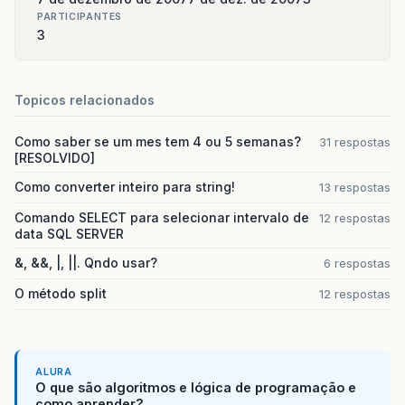
public
int
getVelocidade
()
{
PARTICIPANTES
return
velocidade
;
3
}
public
void
setVelocidade
(
int
velocidade
)
{
this
.
velocidade
=
velocidade
;
Topicos relacionados
}
Como saber se um mes tem 4 ou 5 semanas?
public
Veiculo
(){
31 respostas
[RESOLVIDO]
}
Como converter inteiro para string!
13 respostas
public
Veiculo
(
String
cor
,
String
modelo
,
int
Comando SELECT para selecionar intervalo de
12 respostas
super
();
data SQL SERVER
this
.
cor
=
cor
;
&, &&, |, ||. Qndo usar?
this
.
modelo
=
modelo
;
6 respostas
this
.
ano
=
ano
;
O método split
12 respostas
this
.
fabricante
=
fabricante
;
}
ALURA
O que são algoritmos e lógica de programação e
como aprender?