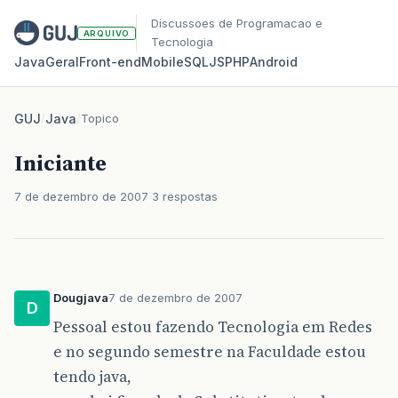
Discussoes de Programacao e
ARQUIVO
Tecnologia
Java
Geral
Front‑end
Mobile
SQL
JS
PHP
Android
GUJ
/
Java
/
Topico
Iniciante
7 de dezembro de 2007
3 respostas
Dougjava
7 de dezembro de 2007
D
Pessoal estou fazendo Tecnologia em Redes
e no segundo semestre na Faculdade estou
tendo java,