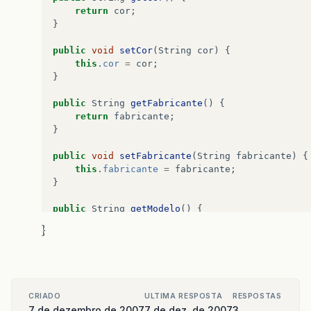
return
cor
;
}
public
void
setCor
(
String
cor
)
{
this
.
cor
=
cor
;
}
public
String
getFabricante
()
{
return
fabricante
;
}
public
void
setFabricante
(
String
fabricante
)
{
this
.
fabricante
=
fabricante
;
}
public
String
getModelo
()
{
return
modelo
;
}
}
public
void
setModelo
(
String
modelo
)
{
this
.
modelo
=
modelo
;
}
CRIADO
ULTIMA RESPOSTA
RESPOSTAS
7 de dezembro de 2007
7 de dez. de 2007
3