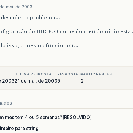
 de mai. de 2003
, descobri o problema…
onfiguração do DHCP. O nome do meu domínio estav
do isso, o mesmo funcionou…
ULTIMA RESPOSTA
RESPOSTAS
PARTICIPANTES
e 2003
21 de mai. de 2003
5
2
nados
um mes tem 4 ou 5 semanas?[RESOLVIDO]
nteiro para string!