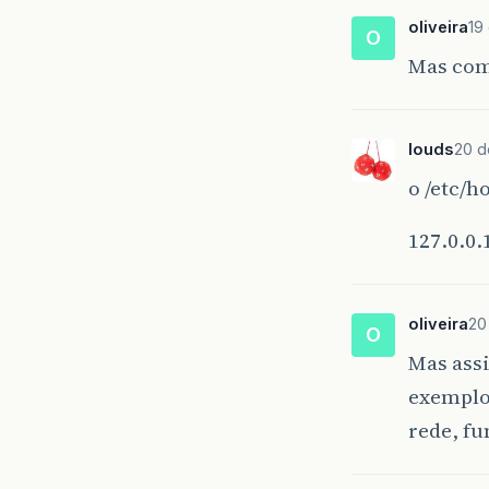
oliveira
19
O
Mas como
louds
20 d
o /etc/h
127.0.0.
oliveira
20
O
Mas assi
exemplo
rede, f