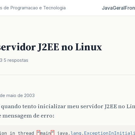
Java
Geral
Fron
s de Programacao e Tecnologia
servidor J2EE no Linux
03
5 respostas
 de maio de 2003
 quando tento inicializar meu servidor J2EE no Lin
e mensagem de erro:
ion
in
thread
“
main
”
java
.
lang
.
ExceptionInInitial