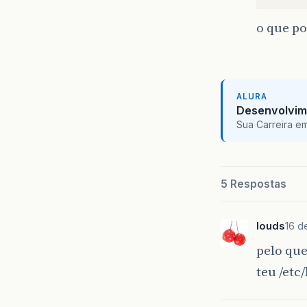
o que po
ALURA
Desenvolvim
Sua Carreira e
5 Respostas
louds
16 d
pelo que
teu /etc