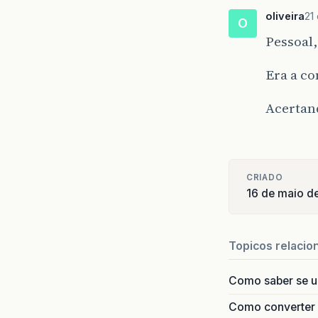
oliveira
21
O
Pessoal
Era a c
Acertan
CRIADO
16 de maio d
Topicos relacio
Como saber se 
Como converter i