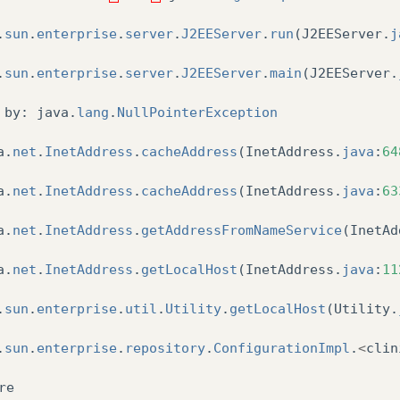
.
sun
.
enterprise
.
server
.
J2EEServer
.
run
(
J2EEServer
.
j
.
sun
.
enterprise
.
server
.
J2EEServer
.
main
(
J2EEServer
.
by
:
java
.
lang
.
NullPointerException
a
.
net
.
InetAddress
.
cacheAddress
(
InetAddress
.
java
:
64
a
.
net
.
InetAddress
.
cacheAddress
(
InetAddress
.
java
:
63
a
.
net
.
InetAddress
.
getAddressFromNameService
(
InetAd
a
.
net
.
InetAddress
.
getLocalHost
(
InetAddress
.
java
:
11
.
sun
.
enterprise
.
util
.
Utility
.
getLocalHost
(
Utility
.
.
sun
.
enterprise
.
repository
.
ConfigurationImpl
.
<
clin
re