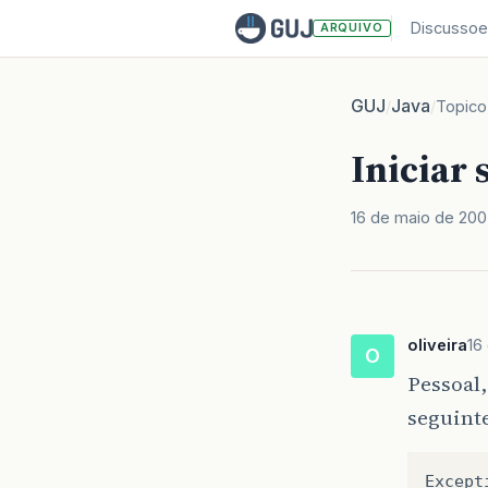
Discussoe
ARQUIVO
GUJ
Java
/
/
Topico
Iniciar 
16 de maio de 20
oliveira
16
O
Pessoal,
seguint
Except