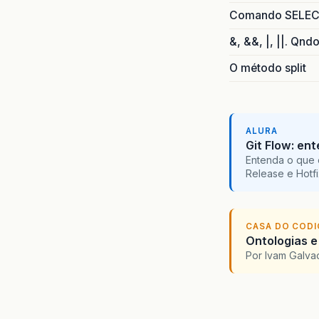
Comando SELECT 
&, &&, |, ||. Qnd
O método split
ALURA
Git Flow: en
Entenda o que 
Release e Hotf
CASA DO COD
Ontologias e
Por Ivam Galva