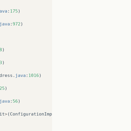
ava
:
175
)
java
:
972
)
8
)
3
)
dress
.
java
:
1016
)
25
)
java
:
56
)
it
>
(
ConfigurationImpl
.
java
:
18
)