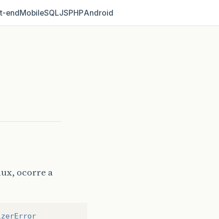
t‑end
Mobile
SQL
JS
PHP
Android
ux, ocorre a
izerError