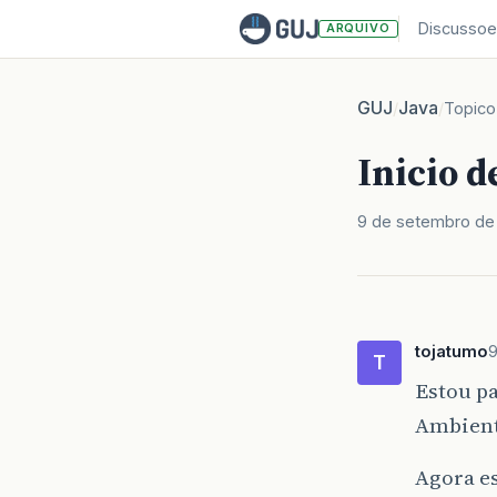
Discussoe
ARQUIVO
GUJ
Java
/
/
Topico
Inicio d
9 de setembro de
tojatumo
9
T
Estou pa
Ambient
Agora es