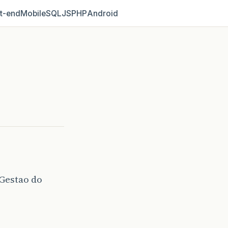
t‑end
Mobile
SQL
JS
PHP
Android
 Gestao do