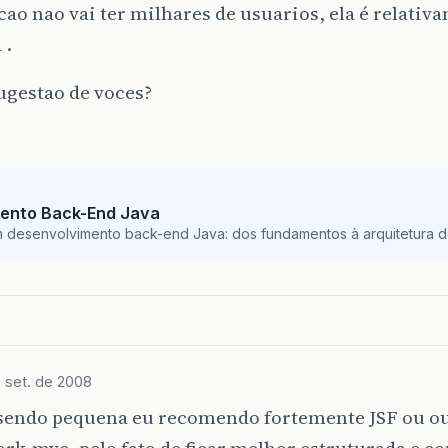
cao nao vai ter milhares de usuarios, ela é relativ
 .
ugestao de voces?
ento Back-End Java
m desenvolvimento back-end Java: dos fundamentos à arquitetura de
 set. de 2008
endo pequena eu recomendo fortemente JSF ou o
rk-mvc, pelo fato de ficar melhor estruturada e c