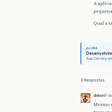
A aplica
pequena
Qual a s
ALURA
Desenvolvim
Sua Carreira e
3 Respostas
dstori
9 de
Mesmo s
framewo