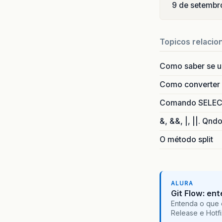
9 de setembr
Topicos relacio
Como saber se 
Como converter i
Comando SELECT 
&, &&, |, ||. Qnd
O método split
ALURA
Git Flow: en
Entenda o que 
Release e Hotf