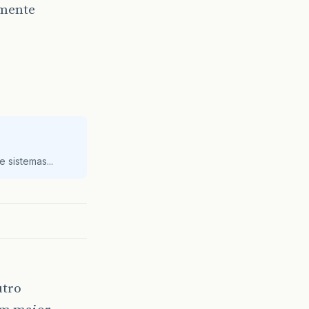
amente
 sistemas...
utro
om maior