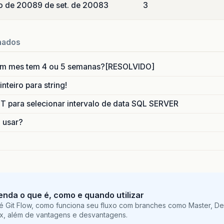
o de 2008
9 de set. de 2008
3
3
nados
um mes tem 4 ou 5 semanas?[RESOLVIDO]
nteiro para string!
para selecionar intervalo de data SQL SERVER
o usar?
tenda o que é, como e quando utilizar
é Git Flow, como funciona seu fluxo com branches como Master, De
ix, além de vantagens e desvantagens.