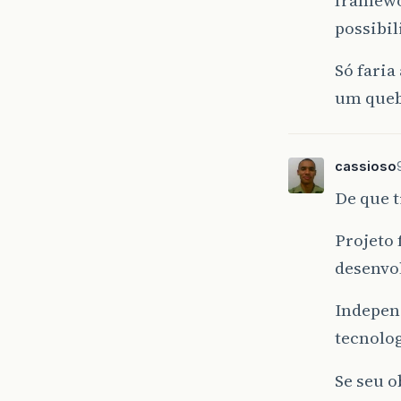
possibil
Só faria
um queb
cassioso
De que t
Projeto 
desenvo
Independ
tecnolog
Se seu o