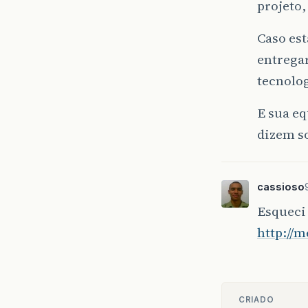
projeto,
Caso est
entregar
tecnolo
E sua eq
dizem so
cassioso
Esqueci
http://
CRIADO