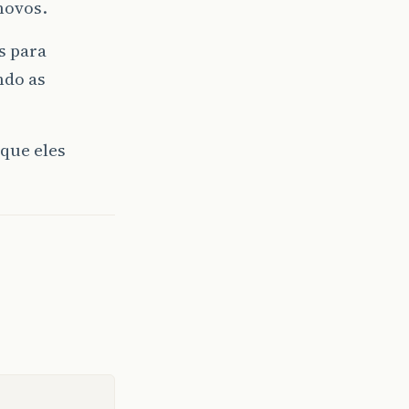
novos.
s para
ndo as
que eles