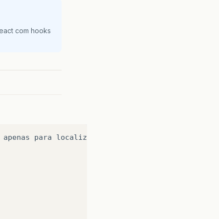
React com hooks
apenas
para
localizar
objetos
usando
o
contexto
l