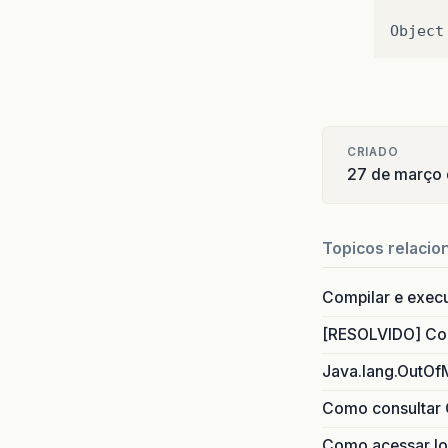
Object
CRIADO
27 de março
Topicos relacio
Compilar e exec
[RESOLVIDO] Com
Java.lang.OutOf
Como consultar 
Como acessar lo