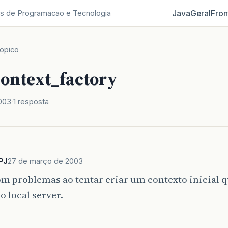
Java
Geral
Fron
s de Programacao e Tecnologia
opico
context_factory
003
1 resposta
PJ
27 de março de 2003
m problemas ao tentar criar um contexto inicial 
 o local server.