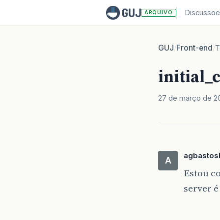
Discussoe
ARQUIVO
GUJ
Front-end
/
/
T
initial_
27 de março de 2
agbastos
A
Estou co
server é