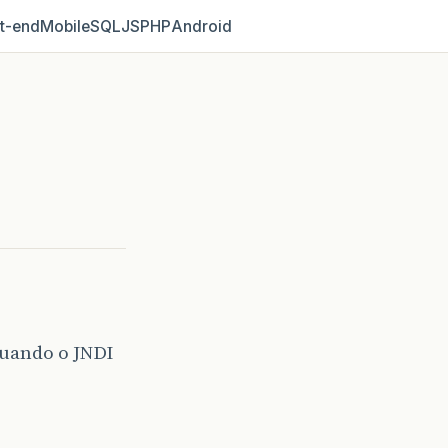
t‑end
Mobile
SQL
JS
PHP
Android
quando o JNDI