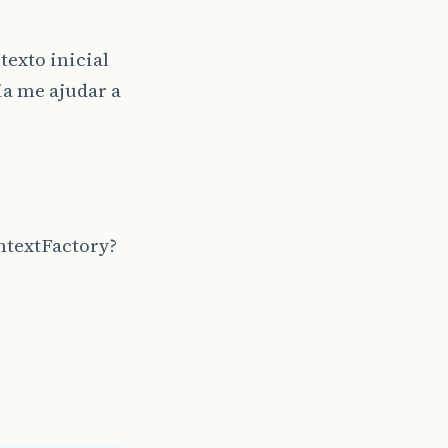
texto inicial
ia me ajudar a
ntextFactory?