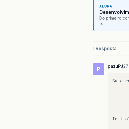
ALURA
Desenvolvim
Do primeiro co
e...
1 Resposta
pazuPJ
27
P
Se
o
c
Initia