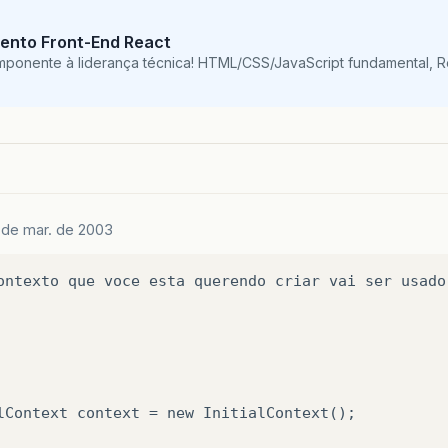
ento Front-End React
mponente à liderança técnica! HTML/CSS/JavaScript fundamental, 
 de mar. de 2003
ontexto
que
voce
esta
querendo
criar
vai
ser
usado
lContext
context
=
new
InitialContext
();