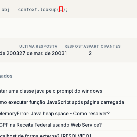
obj
=
context
.
lookup
(
…
);
ULTIMA RESPOSTA
RESPOSTAS
PARTICIPANTES
 de 2003
27 de mar. de 2003
1
2
nados
utar uma classe java pelo prompt do windows
o executar função JavaScript após página carregada
MemoryError: Java heap space - Como resolver?
CPF na Receita Federal usando Web Service?
calhost de forma externa? [RESOLVIDO]