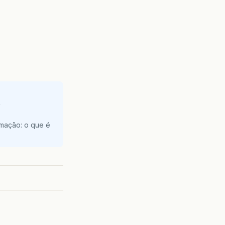
e
amação: o que é