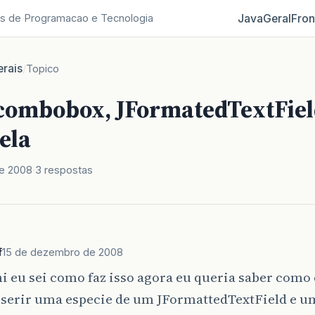
Java
Geral
Fron
s de Programacao e Tecnologia
rais
/
Topico
 combobox, JFormatedTextFie
ela
e 2008
3 respostas
f
15 de dezembro de 2008
i eu sei como faz isso agora eu queria saber como 
nserir uma especie de um JFormattedTextField e 