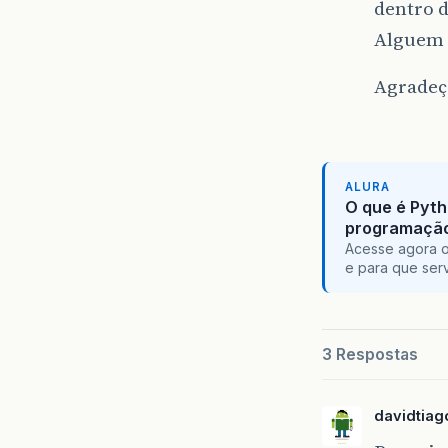
dentro d
Alguem 
Agradeç
ALURA
O que é Pyth
programaçã
Acesse agora o
e para que serv
3 Respostas
davidtia