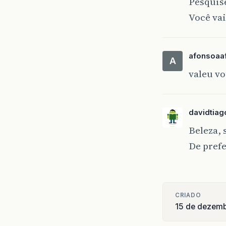
Pesquise
Você vai
afonsoaa
A
valeu v
davidtia
Beleza, 
De prefe
CRIADO
15 de dezem