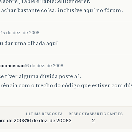
 sobre JTable e TableCellRenderer.
 achar bastante coisa, inclusive aqui no fórum.
f
15 de dez. de 2008
ou dar uma olhada aqui
goconceicao
16 de dez. de 2008
se tiver alguma dúvida poste ai.
rência com o trecho do código que estiver com dú
ULTIMA RESPOSTA
RESPOSTAS
PARTICIPANTES
bro de 2008
16 de dez. de 2008
3
2