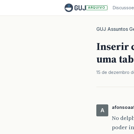
Discussoe
ARQUIVO
GUJ
Assuntos Ge
/
Inserir
uma tab
15 de dezembro d
afonsoaa
A
No delph
poder i