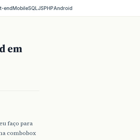
t‑end
Mobile
SQL
JS
PHP
Android
ld em
eu faço para
uma combobox