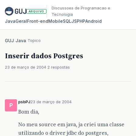
Discussoes de Programacao e
ARQUIVO
Tecnologia
Java
Geral
Front‑end
Mobile
SQL
JS
PHP
Android
GUJ
/
Java
/
Topico
Inserir dados Postgres
23 de março de 2004
2 respostas
psbPJ
23 de março de 2004
P
Bom dia,
No meu source em java, ja criei uma classe
utilizando o driver jdbc do postgres,