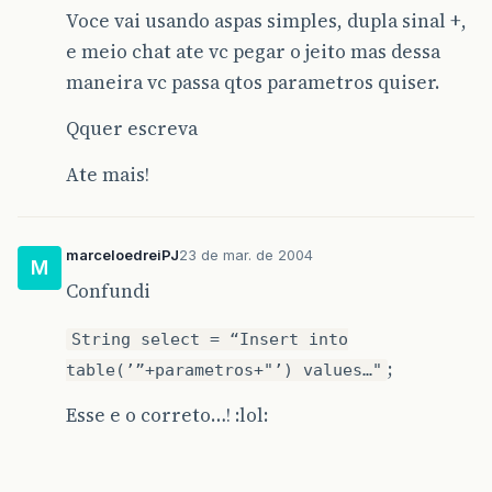
Voce vai usando aspas simples, dupla sinal +,
e meio chat ate vc pegar o jeito mas dessa
maneira vc passa qtos parametros quiser.
Qquer escreva
Ate mais!
marceloedreiPJ
23 de mar. de 2004
M
Confundi
String select = “Insert into
;
table(’”+parametros+"’) values…"
Esse e o correto…! :lol: