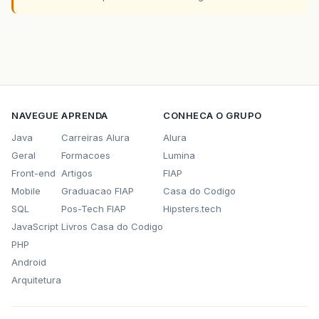
NAVEGUE
APRENDA
CONHECA O GRUPO
Java
Carreiras Alura
Alura
Geral
Formacoes
Lumina
Front-end
Artigos
FIAP
Mobile
Graduacao FIAP
Casa do Codigo
SQL
Pos-Tech FIAP
Hipsters.tech
JavaScript
Livros Casa do Codigo
PHP
Android
Arquitetura