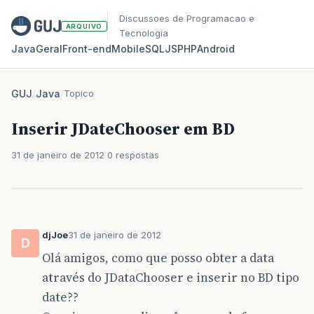
Discussoes de Programacao e
ARQUIVO
Tecnologia
Java
Geral
Front‑end
Mobile
SQL
JS
PHP
Android
GUJ
/
Java
/
Topico
Inserir JDateChooser em BD
31 de janeiro de 2012
0 respostas
djJoe
31 de janeiro de 2012
D
Olá amigos, como que posso obter a data
através do JDataChooser e inserir no BD tipo
date??