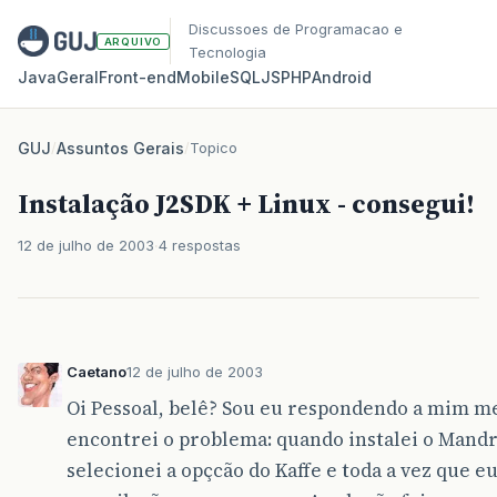
Discussoes de Programacao e
ARQUIVO
Tecnologia
Java
Geral
Front‑end
Mobile
SQL
JS
PHP
Android
GUJ
/
Assuntos Gerais
/
Topico
Instalação J2SDK + Linux - consegui!
12 de julho de 2003
4 respostas
Caetano
12 de julho de 2003
Oi Pessoal, belê? Sou eu respondendo a mim m
encontrei o problema: quando instalei o Mandr
selecionei a opçcão do Kaffe e toda a vez que eu