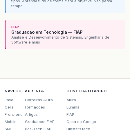
tipos. Aprenda tudo de forma clara e objetiva. Não perca
tempo!
FIAP
Graduacao em Tecnologia — FIAP
Analise e Desenvolvimento de Sistemas, Engenharia de
Software e mais
NAVEGUE
APRENDA
CONHECA O GRUPO
Java
Carreiras Alura
Alura
Geral
Formacoes
Lumina
Front-end
Artigos
FIAP
Mobile
Graduacao FIAP
Casa do Codigo
SQL
Pos-Tech FIAP
Hipsters.tech