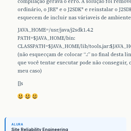
compilação gerava o erro. A solução foi remov
ordinário, o JRE* e o J2SDK* e reinstalar o J2SD
esquecem de incluir nas váriaveis de ambiente
JAVA_HOME=/usr/java/j2sdk1.4.2
PATH=$JAVA_HOME/bin:
CLASSPATH=$JAVA_HOME/lib/tools.jar:$JAVA_HOM
(não esquecçam de colocar “.:” no final desta li
que você tentar executar pode não conseguir, 
meu caso)
[]s
ALURA
Site Reliability Engineering