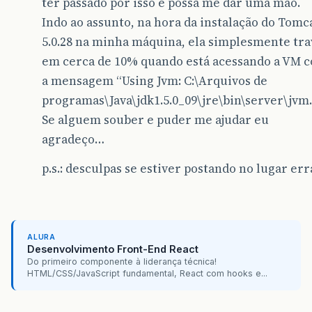
ter passado por isso e possa me dar uma mão.
Indo ao assunto, na hora da instalação do Tomc
5.0.28 na minha máquina, ela simplesmente tra
em cerca de 10% quando está acessando a VM 
a mensagem “Using Jvm: C:\Arquivos de
programas\Java\jdk1.5.0_09\jre\bin\server\jvm.d
Se alguem souber e puder me ajudar eu
agradeço…
p.s.: desculpas se estiver postando no lugar err
ALURA
Desenvolvimento Front-End React
Do primeiro componente à liderança técnica!
HTML/CSS/JavaScript fundamental, React com hooks e...