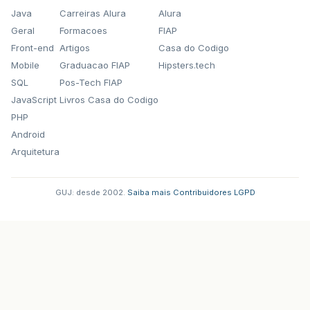
Java
Carreiras Alura
Alura
Geral
Formacoes
FIAP
Front-end
Artigos
Casa do Codigo
Mobile
Graduacao FIAP
Hipsters.tech
SQL
Pos-Tech FIAP
JavaScript
Livros Casa do Codigo
PHP
Android
Arquitetura
GUJ: desde 2002.
·
Saiba mais
·
Contribuidores
·
LGPD