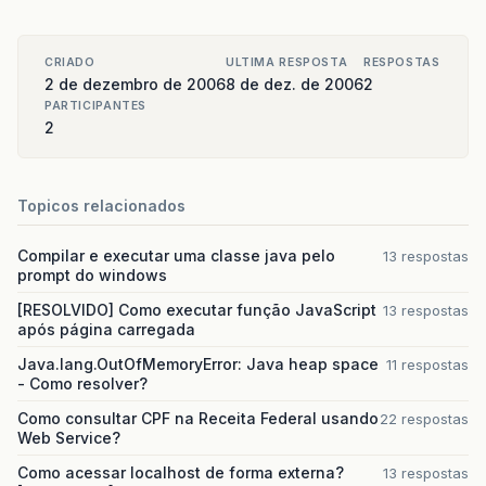
CRIADO
ULTIMA RESPOSTA
RESPOSTAS
2 de dezembro de 2006
8 de dez. de 2006
2
PARTICIPANTES
2
Topicos relacionados
Compilar e executar uma classe java pelo
13 respostas
prompt do windows
[RESOLVIDO] Como executar função JavaScript
13 respostas
após página carregada
Java.lang.OutOfMemoryError: Java heap space
11 respostas
- Como resolver?
Como consultar CPF na Receita Federal usando
22 respostas
Web Service?
Como acessar localhost de forma externa?
13 respostas