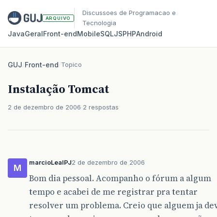
Discussoes de Programacao e
ARQUIVO
Tecnologia
Java
Geral
Front‑end
Mobile
SQL
JS
PHP
Android
GUJ
/
Front-end
/
Topico
Instalação Tomcat
2 de dezembro de 2006
2 respostas
marcioLealPJ
2 de dezembro de 2006
M
Bom dia pessoal. Acompanho o fórum a algum
tempo e acabei de me registrar pra tentar
resolver um problema. Creio que alguem ja de