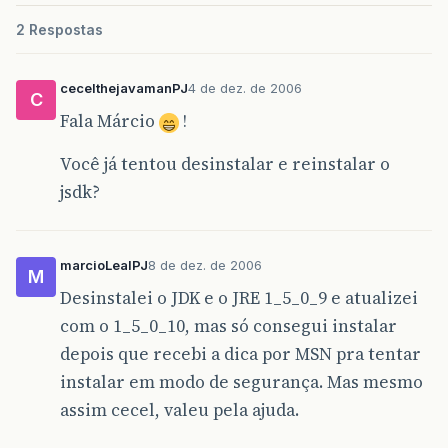
2 Respostas
cecelthejavamanPJ
4 de dez. de 2006
C
Fala Márcio
!
Você já tentou desinstalar e reinstalar o
jsdk?
marcioLealPJ
8 de dez. de 2006
M
Desinstalei o JDK e o JRE 1_5_0_9 e atualizei
com o 1_5_0_10, mas só consegui instalar
depois que recebi a dica por MSN pra tentar
instalar em modo de segurança. Mas mesmo
assim cecel, valeu pela ajuda.