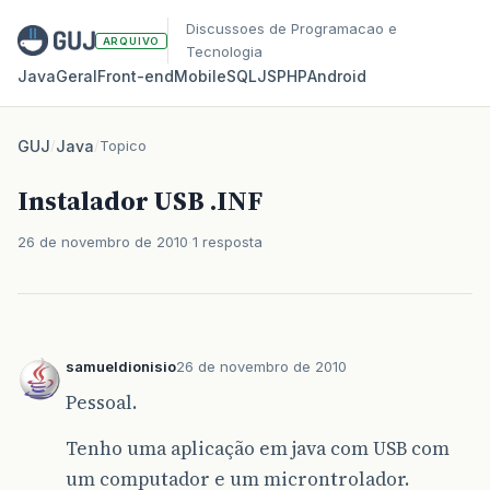
Discussoes de Programacao e
ARQUIVO
Tecnologia
Java
Geral
Front‑end
Mobile
SQL
JS
PHP
Android
GUJ
/
Java
/
Topico
Instalador USB .INF
26 de novembro de 2010
1 resposta
samueldionisio
26 de novembro de 2010
Pessoal.
Tenho uma aplicação em java com USB com
um computador e um microntrolador.