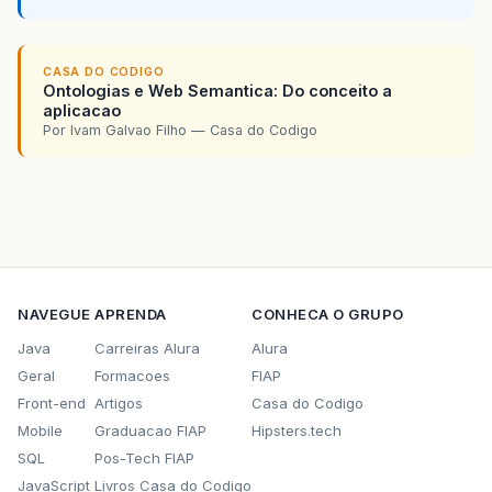
CASA DO CODIGO
Ontologias e Web Semantica: Do conceito a
aplicacao
Por Ivam Galvao Filho — Casa do Codigo
NAVEGUE
APRENDA
CONHECA O GRUPO
Java
Carreiras Alura
Alura
Geral
Formacoes
FIAP
Front-end
Artigos
Casa do Codigo
Mobile
Graduacao FIAP
Hipsters.tech
SQL
Pos-Tech FIAP
JavaScript
Livros Casa do Codigo