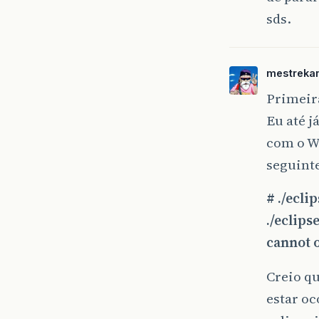
sds.
mestreka
Primeir
Eu até j
com o W
seguint
# ./ecli
./eclips
cannot o
Creio qu
estar oc