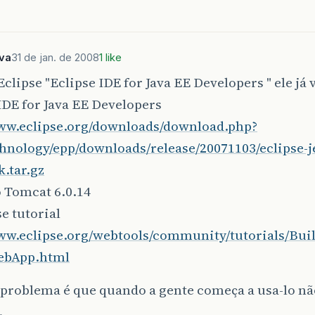
lva
31 de jan. de 2008
1 like
Eclipse "Eclipse IDE for Java EE Developers " ele 
IDE for Java EE Developers
www.eclipse.org/downloads/download.php?
chnology/epp/downloads/release/20071103/eclipse-j
k.tar.gz
o Tomcat 6.0.14
se tutorial
www.eclipse.org/webtools/community/tutorials/Bu
ebApp.html
 problema é que quando a gente começa a usa-lo nã
.