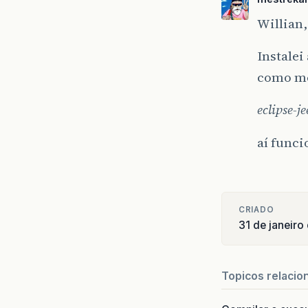
Willian,
Instalei
como meu
eclipse-j
aí funci
CRIADO
31 de janeir
Topicos relacio