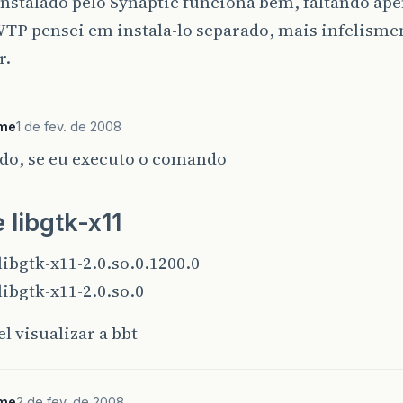
instalado pelo Synaptic funciona bem, faltando ape
TP pensei em instala-lo separado, mais infelismen
r.
me
1 de fev. de 2008
do, se eu executo o comando
 libgtk-x11
/libgtk-x11-2.0.so.0.1200.0
/libgtk-x11-2.0.so.0
el visualizar a bbt
me
2 de fev. de 2008