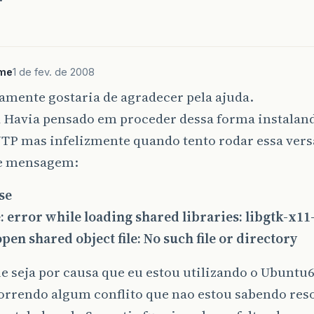
me
1 de fev. de 2008
amente gostaria de agradecer pela ajuda.
á Havia pensado em proceder dessa forma instalan
TP mas infelizmente quando tento rodar essa vers
e mensagem:
pse
e: error while loading shared libraries: libgtk-x11-
pen shared object file: No such file or directory
e seja por causa que eu estou utilizando o Ubuntu6
orrendo algum conflito que nao estou sabendo res