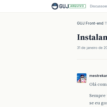
Discussoe
ARQUIVO
GUJ
Front-end
/
/
T
Instala
31 de janeiro de 2
mestreka
Olá com
Sempre u
se eu go