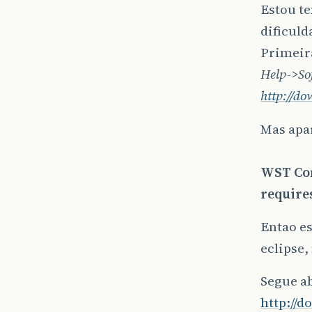
Estou t
dificuld
Primeira
Help->So
http://do
Mas apa
WST Com
requires
Entao es
eclipse,
Segue a
http://