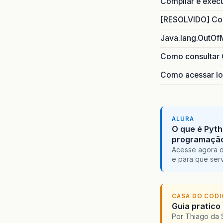
Compilar e exec
[RESOLVIDO] Com
Java.lang.OutOf
Como consultar 
Como acessar lo
ALURA
O que é Pyth
programaçã
Acesse agora o
e para que serv
CASA DO COD
Guia pratico
Por Thiago da 