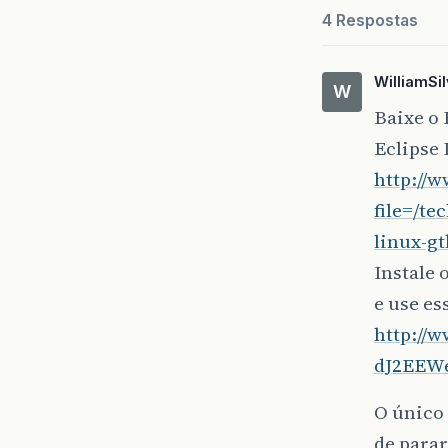
4 Respostas
WilliamSi
W
Baixe o 
Eclipse 
http://
file=/te
linux-gt
Instale 
e use es
http://
dJ2EEW
O único
de parar