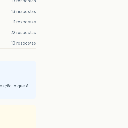
13 respostas
13 respostas
11 respostas
22 respostas
13 respostas
e
amação: o que é