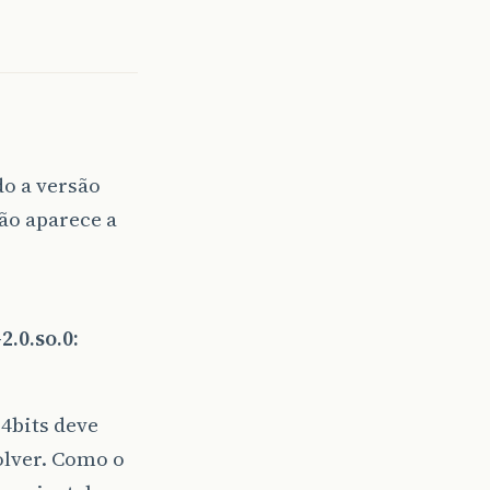
do a versão
ão aparece a
2.0.so.0:
4bits deve
olver. Como o