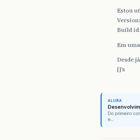
Estou ut
Version:
Build id
Em uma
Desde já
[]'s
ALURA
Desenvolvim
Do primeiro co
e...