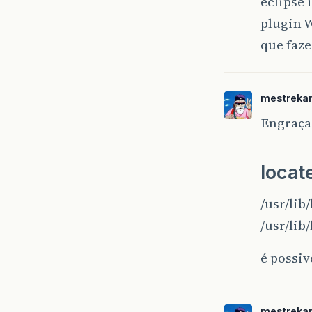
eclipse 
plugin W
que faze
mestreka
Engraça
locate
/usr/lib
/usr/lib
é possiv
mestreka