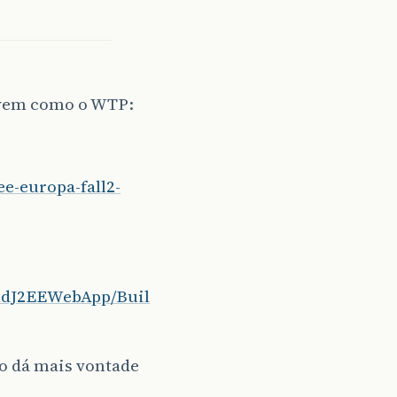
já vem como o WTP:
ee-europa-fall2-
ildJ2EEWebApp/Buil
o dá mais vontade