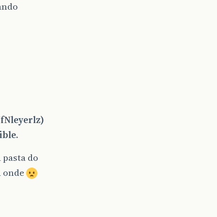
ando
Nleyerlz)
ible.
 pasta do
a onde