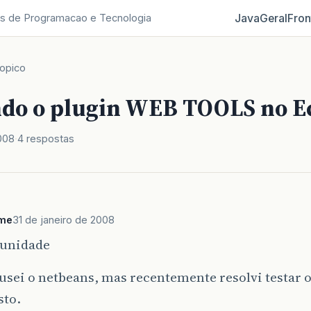
Java
Geral
Fron
s de Programacao e Tecnologia
opico
ndo o plugin WEB TOOLS no E
008
4 respostas
me
31 de janeiro de 2008
unidade
sei o netbeans, mas recentemente resolvi testar o 
sto.