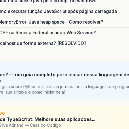
utar uma classe java pelo prompt do windows
o executar função JavaScript após página carregada
MemoryError: Java heap space - Como resolver?
CPF na Receita Federal usando Web Service?
calhost de forma externa? [RESOLVIDO]
on? — um guia completo para iniciar nessa linguagem d
o
 guia sobre Python e inicie sua jornada nessa linguagem de progr
e, sua sintaxe e como iniciar nela!
IGO
 de TypeScript: Melhore suas aplicacoes...
Silva Adriano — Casa do Codigo