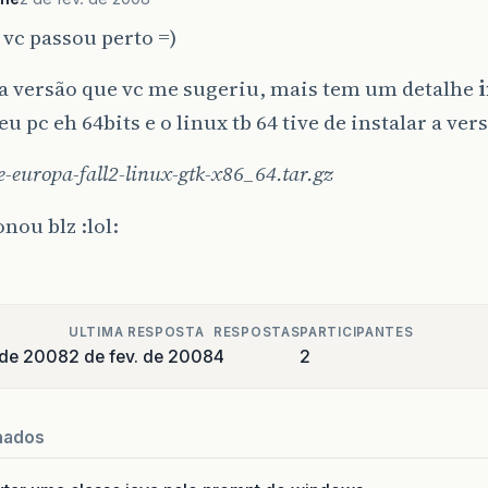
 vc passou perto =)
 a versão que vc me sugeriu, mais tem um detalhe
 pc eh 64bits e o linux tb 64 tive de instalar a vers
ee-europa-fall2-linux-gtk-x86_64.tar.gz
onou blz :lol:
ULTIMA RESPOSTA
RESPOSTAS
PARTICIPANTES
o de 2008
2 de fev. de 2008
4
2
nados