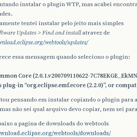
entando instalar o plugin WTP, mas acabei encontr
ades.
mente tentei instalar pelo jeito mais simples
ftware Updates-> Find and install
atravez de
wnload.eclipse.org/webtools/updates/
rece essa mensagem quando seleciono o plugin:
mon Core (2.0.1.v200709110622-7C78EKGE_EkMNf
 plug-in “org.eclipse.emf.ecore (2.2.0)”, or compat
tou pensando em instalar copiando o plugin para a
 mas não sei qual arquivo devo copiar, nem sei par
baixo a pagina de downloads do webtools
download.eclipse.org/webtools/downloads/