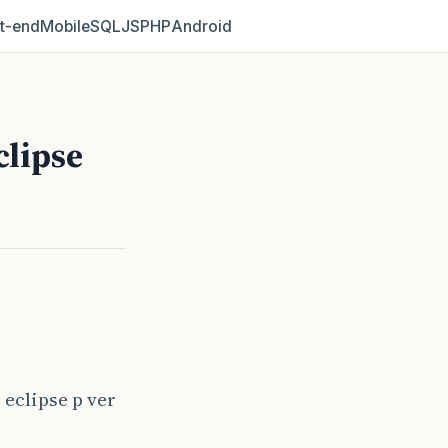
t‑end
Mobile
SQL
JS
PHP
Android
clipse
eclipse p ver