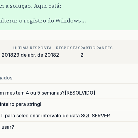
i a solução. Aqui está:
 alterar o registro do Windows…
ULTIMA RESPOSTA
RESPOSTAS
PARTICIPANTES
e 2018
29 de abr. de 2018
2
2
nados
um mes tem 4 ou 5 semanas?[RESOLVIDO]
nteiro para string!
para selecionar intervalo de data SQL SERVER
o usar?