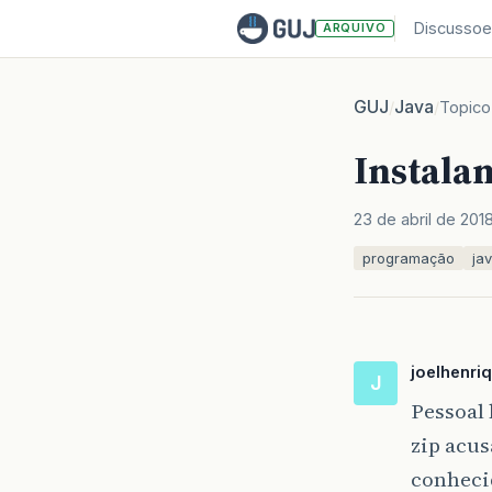
Discussoe
ARQUIVO
GUJ
Java
/
/
Topico
Instalan
23 de abril de 201
programação
ja
joelhenri
J
Pessoal 
zip acus
conhecid