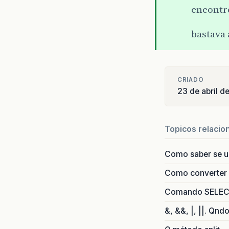
encontre
bastava
CRIADO
23 de abril d
Topicos relacio
Como saber se 
Como converter i
Comando SELECT 
&, &&, |, ||. Qnd