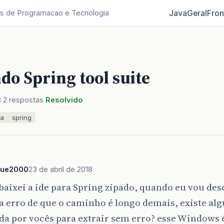
Java
Geral
Fron
s de Programacao e Tecnologia
do Spring tool suite
8
2 respostas
Resolvido
va
spring
que2000
23 de abril de 2018
baixei a ide para Spring zipado, quando eu vou de
a erro de que o caminho é longo demais, existe al
a por vocês para extrair sem erro? esse Windows 