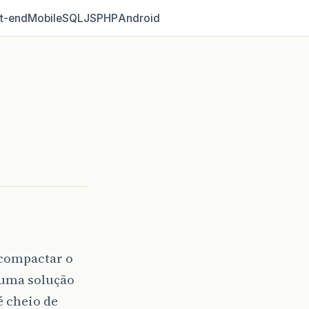
t‑end
Mobile
SQL
JS
PHP
Android
scompactar o
guma solução
é cheio de