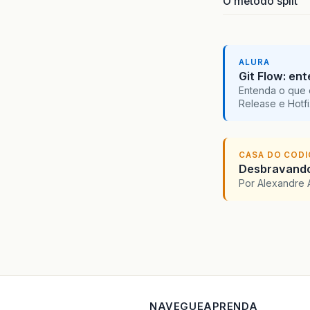
O método split
ALURA
Git Flow: en
Entenda o que 
Release e Hotf
CASA DO COD
Desbravando 
Por Alexandre 
NAVEGUE
APRENDA