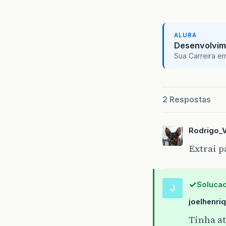
ALURA
Desenvolvim
Sua Carreira e
2 Respostas
Rodrigo_
Extrai p
Solucao
J
joelhenri
Tinha a