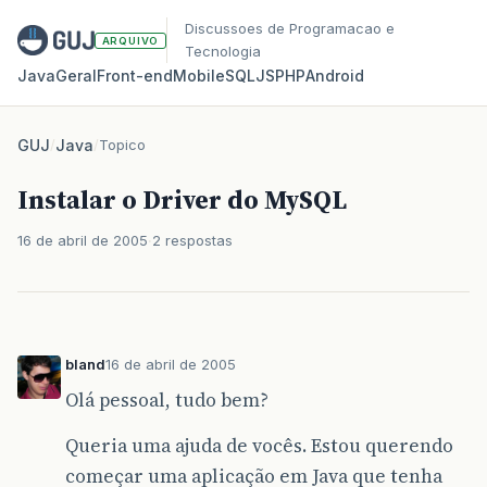
Discussoes de Programacao e
ARQUIVO
Tecnologia
Java
Geral
Front‑end
Mobile
SQL
JS
PHP
Android
GUJ
/
Java
/
Topico
Instalar o Driver do MySQL
16 de abril de 2005
2 respostas
bland
16 de abril de 2005
Olá pessoal, tudo bem?
Queria uma ajuda de vocês. Estou querendo
começar uma aplicação em Java que tenha