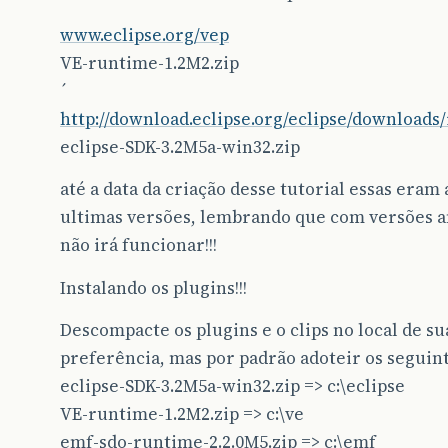
www.eclipse.org/vep
VE-runtime-1.2M2.zip
´
http://download.eclipse.org/eclipse/downloads
eclipse-SDK-3.2M5a-win32.zip
até a data da criação desse tutorial essas eram 
ultimas versões, lembrando que com versões a
não irá funcionar!!!
Instalando os plugins!!!
Descompacte os plugins e o clips no local de su
preferência, mas por padrão adoteir os seguint
eclipse-SDK-3.2M5a-win32.zip => c:\eclipse
VE-runtime-1.2M2.zip => c:\ve
emf-sdo-runtime-2.2.0M5.zip => c:\emf