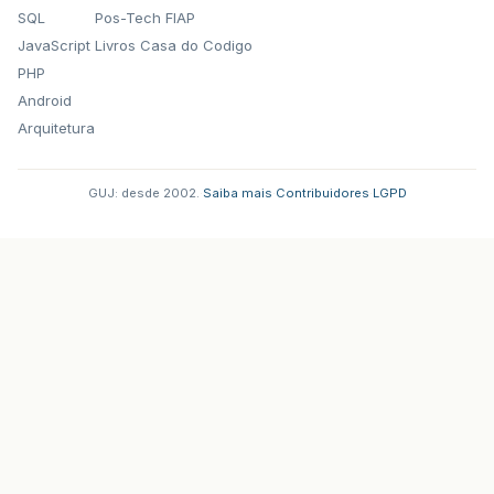
SQL
Pos-Tech FIAP
JavaScript
Livros Casa do Codigo
PHP
Android
Arquitetura
GUJ: desde 2002.
·
Saiba mais
·
Contribuidores
·
LGPD