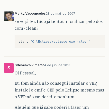
Marky.Vasconcelos
28 de mai. de 2007
se vc já fez tudo já tentou incializar pelo dos
com -clean?
start
"C:\Eclipse\eclipse.exe -clean"
SDesenvolvimento
4 de jun. de 2010
S
Oi Pessoal,
Eu tbm ainda não consegui instalar o VEP,
instalei o emf e GEF pelo Eclipse mesmo mas
o VEP não vai de jeito nenhum.
Alguém que já sabe poderia fazer um