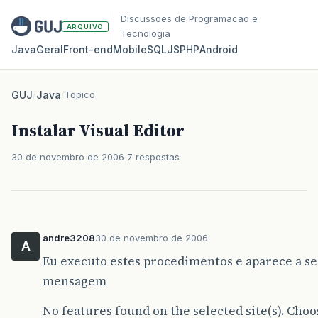
Discussoes de Programacao e
ARQUIVO
Tecnologia
Java
Geral
Front‑end
Mobile
SQL
JS
PHP
Android
GUJ
/
Java
/
Topico
Instalar Visual Editor
30 de novembro de 2006
7 respostas
andre3208
30 de novembro de 2006
A
Eu executo estes procedimentos e aparece a s
mensagem
No features found on the selected site(s). Choo