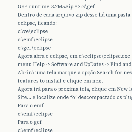
GEF-runtime-3.2M5.zip => c:\gef
Dentro de cada arquivo zip desse há uma past
eclipse, ficando:
c:\ve\eclipse
c:\emf\eclipse
c:\gef\eclipse
Agora abra o eclipse, em c:\eclipse\eclipse.exe
menu Help -> Software and UpDates -> Find and 
Abrirá uma tela marque a opção Search for ne
features to install e clique em next
Agora irá para o proxima tela, clique em New l
Site… e localize onde foi descompactado os plu
Para o emf
c:\emf\eclipse
Para o gef
c:\emf\eclipse