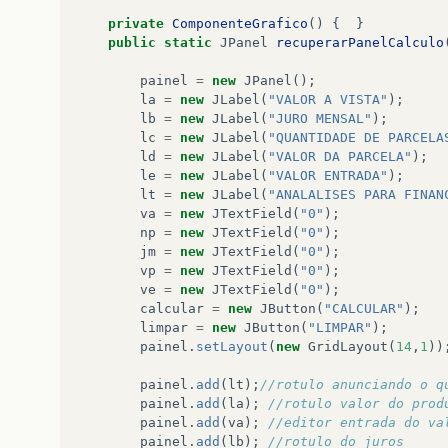
private
ComponenteGrafico
()
{
}
public
static
JPanel
recuperarPanelCalculo
painel
=
new
JPanel
();
la
=
new
JLabel
(
"VALOR A VISTA"
);
lb
=
new
JLabel
(
"JURO MENSAL"
);
lc
=
new
JLabel
(
"QUANTIDADE DE PARCELA
ld
=
new
JLabel
(
"VALOR DA PARCELA"
);
le
=
new
JLabel
(
"VALOR ENTRADA"
);
lt
=
new
JLabel
(
"ANALALISES PARA FINAN
va
=
new
JTextField
(
"0"
);
np
=
new
JTextField
(
"0"
);
jm
=
new
JTextField
(
"0"
);
vp
=
new
JTextField
(
"0"
);
ve
=
new
JTextField
(
"0"
);
calcular
=
new
JButton
(
"CALCULAR"
);
limpar
=
new
JButton
(
"LIMPAR"
);
painel
.
setLayout
(
new
GridLayout
(
14
,
1
))
painel
.
add
(
lt
);
//rotulo anunciando o q
painel
.
add
(
la
);
//rotulo valor do prod
painel
.
add
(
va
);
//editor entrada do va
painel
.
add
(
lb
);
//rotulo do juros   