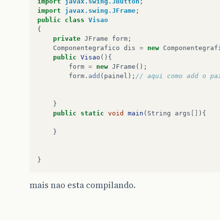
import
javax.swing.JButton
;
painel
.
add
(
vp
);
//editor de entrada do 
import
javax.swing.JFrame
;
public
class
Visao
//painel.getContentPane().add(valor); 
{
private
JFrame
form
;
}
Componentegrafico
dis
=
new
Componentegraf
public
Visao
(){
}
form
=
new
JFrame
();
form
.
add
(
painel
);
// aqui como add o pa
}
public
static
void
main
(
String
args
[]
){
}
}
mais nao esta compilando.