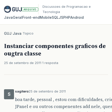
Discussoes de Programacao e
ARQUIVO
Tecnologia
Java
Geral
Front‑end
Mobile
SQL
JS
PHP
Android
GUJ
/
Java
/
Topico
Instanciar componentes graficos de
ougtra classe
25 de setembro de 2011
1 resposta
sagitero
25 de setembro de 2011
S
boa tarde, pessoal , estou com dificuldades, c
JPanel e ou outros compenentes add nele, qu