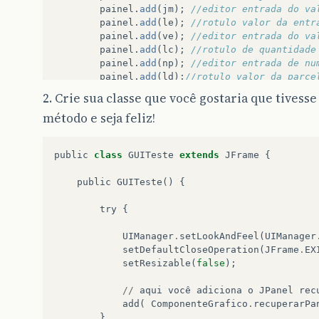
painel
.
add
(
jm
);
//editor entrada do va
painel
.
add
(
le
);
//rotulo valor da entr
painel
.
add
(
ve
);
//editor entrada do va
painel
.
add
(
lc
);
//rotulo de quantidade
painel
.
add
(
np
);
//editor entrada de nu
painel
.
add
(
ld
);
//rotulo valor da parce
painel
.
add
(
vp
);
//editor de entrada do 
2. Crie sua classe que você gostaria que tivess
método e seja feliz!
return
painel
;
}
}
public
class
GUITeste
extends
JFrame
{
public
GUITeste
()
{
try
{
UIManager
.
setLookAndFeel
(
UIManager
setDefaultCloseOperation
(
JFrame
.
EX
setResizable
(
false
);
//
aqui
você
adiciona
o
JPanel
rec
add
(
ComponenteGrafico
.
recuperarPa
}