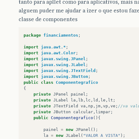
tanto para apllet como para aplicativos, mais n
alguem puder me ajudar a izer o que estou faze
classe de componentes
package
financiamentos
;
import
java.awt.*
;
import
java.awt.Color
;
import
javax.swing.JPanel
;
import
javax.swing.JLabel
;
import
javax.swing.JTextField
;
import
javax.swing.JButton
;
public
class
Componentegrafico
{
private
JPanel
painel
;
private
JLabel
la
,
lb
,
lc
,
ld
,
le
,
lt
;
private
JTextField
va
,
np
,
jm
,
vp
,
ve
;
//va val
private
JButton
calcular
,
limpar
;
public
Componentegrafico
(){
painel
=
new
JPanel
();
la
=
new
JLabel
(
"VALOR A VISTA"
);