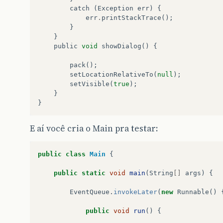
catch
(
Exception
err
)
{
err
.
printStackTrace
();
}
}
public
void
showDialog
()
{
pack
();
setLocationRelativeTo
(
null
);
setVisible
(
true
);
}
}
E aí você cria o Main pra testar:
public
class
Main
{
public
static
void
main
(
String
[]
args
)
{
EventQueue
.
invokeLater
(
new
Runnable
()
public
void
run
()
{