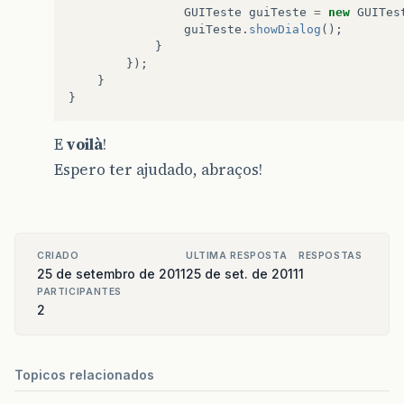
GUITeste
guiTeste
=
new
GUITes
guiTeste
.
showDialog
();
}
});
}
}
E
voilà
!
Espero ter ajudado, abraços!
CRIADO
ULTIMA RESPOSTA
RESPOSTAS
25 de setembro de 2011
25 de set. de 2011
1
PARTICIPANTES
2
Topicos relacionados