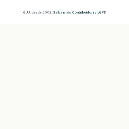
GUJ: desde 2002.
·
Saiba mais
·
Contribuidores
·
LGPD