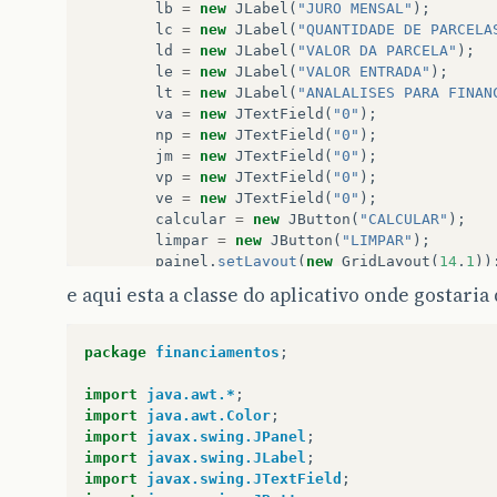
lb
=
new
JLabel
(
"JURO MENSAL"
);
lc
=
new
JLabel
(
"QUANTIDADE DE PARCELA
ld
=
new
JLabel
(
"VALOR DA PARCELA"
);
le
=
new
JLabel
(
"VALOR ENTRADA"
);
lt
=
new
JLabel
(
"ANALALISES PARA FINAN
va
=
new
JTextField
(
"0"
);
np
=
new
JTextField
(
"0"
);
jm
=
new
JTextField
(
"0"
);
vp
=
new
JTextField
(
"0"
);
ve
=
new
JTextField
(
"0"
);
calcular
=
new
JButton
(
"CALCULAR"
);
limpar
=
new
JButton
(
"LIMPAR"
);
painel
.
setLayout
(
new
GridLayout
(
14
,
1
))
e aqui esta a classe do aplicativo onde gostari
painel
.
add
(
lt
);
//rotulo anunciando o q
painel
.
add
(
la
);
//rotulo valor do prod
painel
.
add
(
va
);
//editor entrada do va
package
financiamentos
;
painel
.
add
(
lb
);
//rotulo do juros
painel
.
add
(
jm
);
//editor entrada do va
import
java.awt.*
;
painel
.
add
(
le
);
//rotulo valor da entr
import
java.awt.Color
;
painel
.
add
(
ve
);
//editor entrada do va
import
javax.swing.JPanel
;
painel
.
add
(
lc
);
//rotulo de quantidade
import
javax.swing.JLabel
;
painel
.
add
(
np
);
//editor entrada de nu
import
javax.swing.JTextField
;
painel
.
add
(
ld
);
//rotulo valor da parce