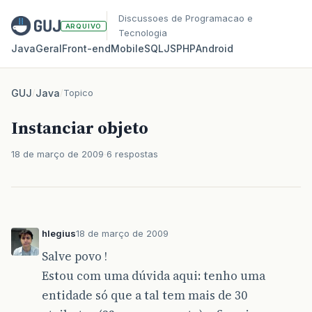
Discussoes de Programacao e
ARQUIVO
Tecnologia
Java
Geral
Front‑end
Mobile
SQL
JS
PHP
Android
GUJ
/
Java
/
Topico
Instanciar objeto
18 de março de 2009
6 respostas
hlegius
18 de março de 2009
Salve povo !
Estou com uma dúvida aqui: tenho uma
entidade só que a tal tem mais de 30