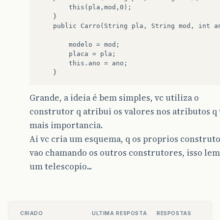
		this(pla,mod,0);

	}

	public Carro(String pla, String mod, int ano){

		modelo = mod;

		placa = pla;

		this.ano = ano;

Grande, a ideia é bem simples, vc utiliza o
construtor q atribui os valores nos atributos q 
mais importancia.
Ai vc cria um esquema, q os proprios construt
vao chamando os outros construtores, isso le
um telescopio...
CRIADO
ULTIMA RESPOSTA
RESPOSTAS