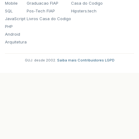
Mobile
Graduacao FIAP
Casa do Codigo
SQL
Pos-Tech FIAP
Hipsters.tech
JavaScript
Livros Casa do Codigo
PHP
Android
Arquitetura
GUJ: desde 2002.
·
Saiba mais
·
Contribuidores
·
LGPD