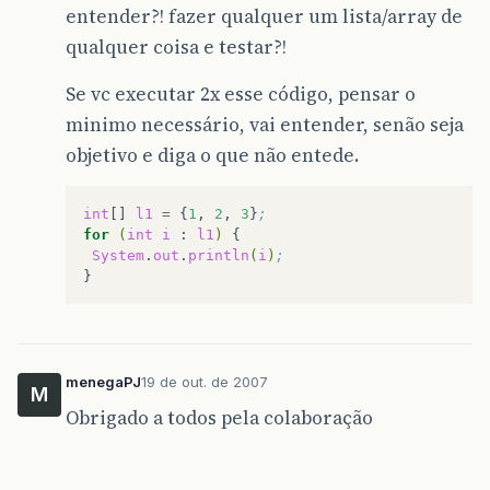
entender?! fazer qualquer um lista/array de
qualquer coisa e testar?!
Se vc executar 2x esse código, pensar o
minimo necessário, vai entender, senão seja
objetivo e diga o que não entede.
int
[]
l1
=
{
1
,
2
,
3
}
;
for
(
int
i
:
l1
)
System
.
out
.
println
(
i
)
;
menegaPJ
19 de out. de 2007
M
Obrigado a todos pela colaboração