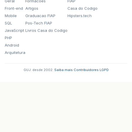
Geral
Formacoes
FIAP
Front-end
Artigos
Casa do Codigo
Mobile
Graduacao FIAP
Hipsters.tech
SQL
Pos-Tech FIAP
JavaScript
Livros Casa do Codigo
PHP
Android
Arquitetura
GUJ: desde 2002.
·
Saiba mais
·
Contribuidores
·
LGPD