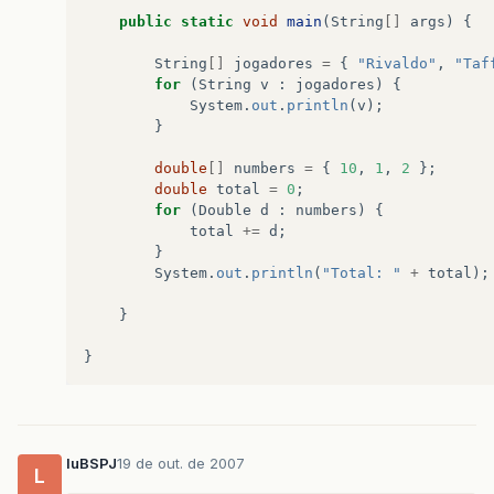
public
static
void
main
(
String
[]
args
)
{
String
[]
jogadores
=
{
"Rivaldo"
,
"Taf
for
(
String
v
:
jogadores
)
{
System
.
out
.
println
(
v
);
}
double
[]
numbers
=
{
10
,
1
,
2
};
double
total
=
0
;
for
(
Double
d
:
numbers
)
{
total
+=
d
;
}
System
.
out
.
println
(
"Total: "
+
total
);
}
}
luBSPJ
19 de out. de 2007
L