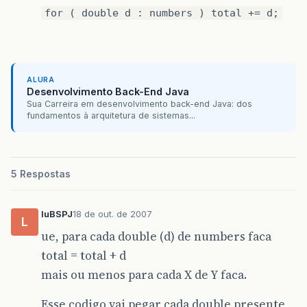
for ( double d : numbers ) total += d;
ALURA
Desenvolvimento Back-End Java
Sua Carreira em desenvolvimento back-end Java: dos
fundamentos à arquitetura de sistemas...
5 Respostas
luBSPJ
18 de out. de 2007
L
ue, para cada double (d) de numbers faca
total = total + d
mais ou menos para cada X de Y faca.
Esse codigo vai pegar cada double presente