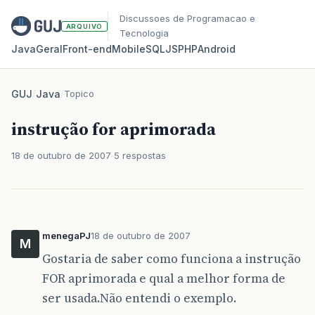
Discussoes de Programacao e
ARQUIVO
Tecnologia
Java
Geral
Front‑end
Mobile
SQL
JS
PHP
Android
GUJ
/
Java
/
Topico
instrução for aprimorada
18 de outubro de 2007
5 respostas
menegaPJ
18 de outubro de 2007
M
Gostaria de saber como funciona a instrução
FOR aprimorada e qual a melhor forma de
ser usada.Não entendi o exemplo.