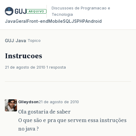
Discussoes de Programacao e
ARQUIVO
Tecnologia
Java
Geral
Front‑end
Mobile
SQL
JS
PHP
Android
GUJ
/
Java
/
Topico
Instrucoes
21 de agosto de 2010
1 resposta
Glleydson
21 de agosto de 2010
Ola gostaria de saber
O que são e pra que servem essa instruções
no java ?