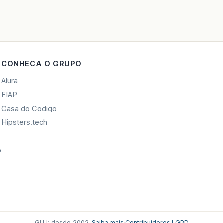
CONHECA O GRUPO
Alura
FIAP
Casa do Codigo
Hipsters.tech
o
GUJ: desde 2002.
·
Saiba mais
·
Contribuidores
·
LGPD