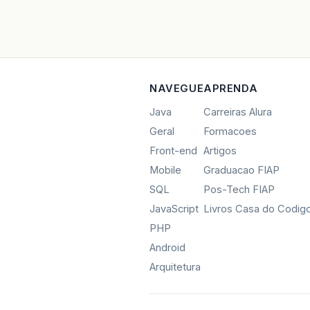
NAVEGUE
APRENDA
Java
Carreiras Alura
Geral
Formacoes
Front-end
Artigos
Mobile
Graduacao FIAP
SQL
Pos-Tech FIAP
JavaScript
Livros Casa do Codig
PHP
Android
Arquitetura