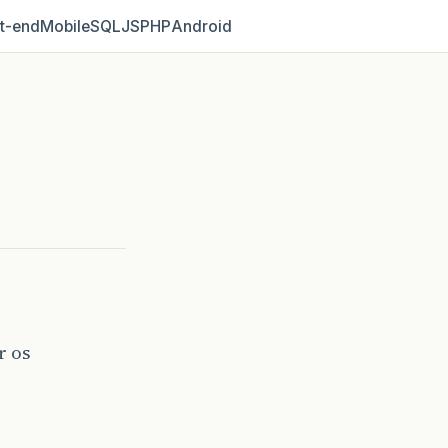
t‑end
Mobile
SQL
JS
PHP
Android
r os