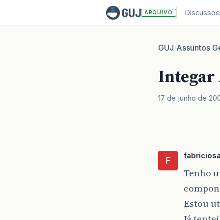
Discussoe
ARQUIVO
GUJ
Assuntos Ge
/
Integar
17 de junho de 20
fabricios
F
Tenho um
compone
Estou ut
Já tente