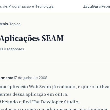
Java
Geral
Fron
s de Programacao e Tecnologia
rais
/
Topico
 Aplicações SEAM
08
0 respostas
armento
17 de junho de 2008
a aplicação Web Seam já rodando, e quero utiliza
ntes dessa aplicação em outra.
ilizando o Red Hat Developer Studio.
i colocar o projeto na biblioteca mas não funciona.