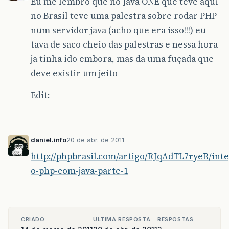
Eu me lembro que no Java ONE que teve aqui
no Brasil teve uma palestra sobre rodar PHP
num servidor java (acho que era isso!!!) eu
tava de saco cheio das palestras e nessa hora
ja tinha ido embora, mas da uma fuçada que
deve existir um jeito
Edit:
daniel.info
20 de abr. de 2011
http://phpbrasil.com/artigo/RJqAdTL7ryeR/int
o-php-com-java-parte-1
CRIADO
ULTIMA RESPOSTA
RESPOSTAS