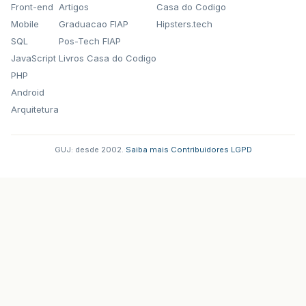
Front-end
Artigos
Casa do Codigo
Mobile
Graduacao FIAP
Hipsters.tech
SQL
Pos-Tech FIAP
JavaScript
Livros Casa do Codigo
PHP
Android
Arquitetura
GUJ: desde 2002.
·
Saiba mais
·
Contribuidores
·
LGPD