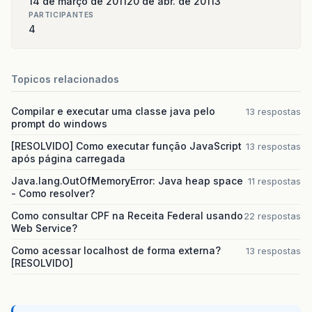
14 de março de 2011
20 de abr. de 2011
3
PARTICIPANTES
4
Topicos relacionados
Compilar e executar uma classe java pelo
13 respostas
prompt do windows
[RESOLVIDO] Como executar função JavaScript
13 respostas
após página carregada
Java.lang.OutOfMemoryError: Java heap space
11 respostas
- Como resolver?
Como consultar CPF na Receita Federal usando
22 respostas
Web Service?
Como acessar localhost de forma externa?
13 respostas
[RESOLVIDO]