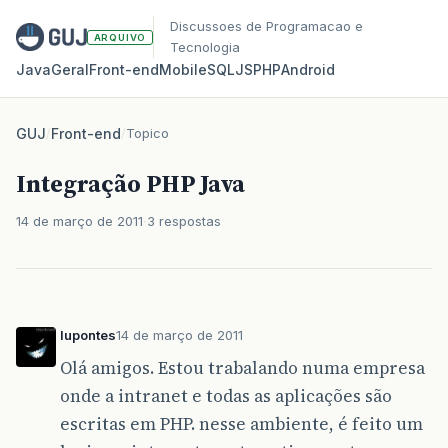
Discussoes de Programacao e
ARQUIVO
Tecnologia
Java
Geral
Front‑end
Mobile
SQL
JS
PHP
Android
GUJ
/
Front-end
/
Topico
Integração PHP Java
14 de março de 2011
3 respostas
lupontes
14 de março de 2011
Olá amigos. Estou trabalando numa empresa
onde a intranet e todas as aplicações são
escritas em PHP. nesse ambiente, é feito um