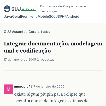
Discussoes de Programacao e
ARQUIVO
Tecnologia
Java
Geral
Front‑end
Mobile
SQL
JS
PHP
Android
GUJ
/
Assuntos Gerais
/
Topico
Integrar documentação, modelagem
uml e codificação
17 de janeiro de 2005
2 respostas
mmpauloPJ
17 de janeiro de 2005
M
existe algum plugin para eclipse que
permita que a ide integre as etapas de