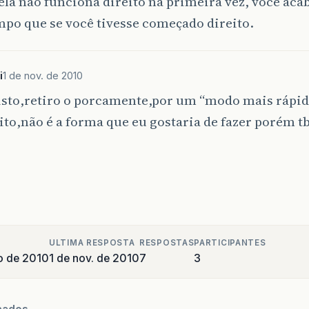
la não funciona direito na primeira vez, você aca
po que se você tivesse começado direito.
i
1 de nov. de 2010
isto,retiro o porcamente,por um “modo mais rápid
ito,não é a forma que eu gostaria de fazer porém t
ULTIMA RESPOSTA
RESPOSTAS
PARTICIPANTES
o de 2010
1 de nov. de 2010
7
3