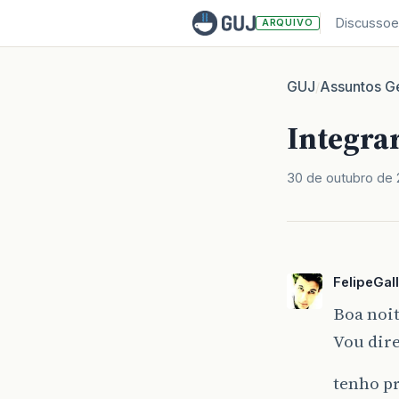
Discussoe
ARQUIVO
GUJ
Assuntos Ge
/
Integra
30 de outubro de 
FelipeGall
Boa noit
Vou dire
tenho p