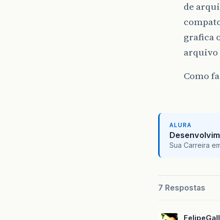
de arqui
compatc
grafica 
arquivo 
Como faz
ALURA
Desenvolvim
Sua Carreira e
7 Respostas
FelipeGall