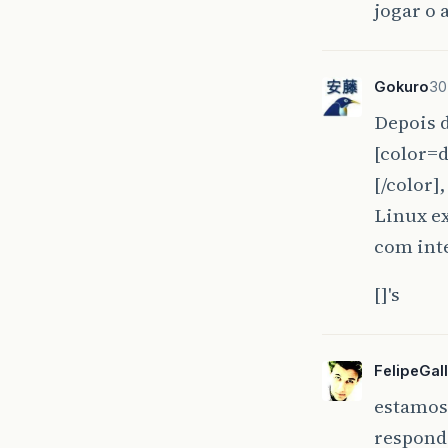
jogar o
Gokuro
30
Depois d
[color=
[/color]
Linux e
com inte
[]'s
FelipeGall
estamos 
respond