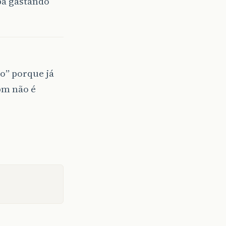
ba gastando
o” porque já
bm não é