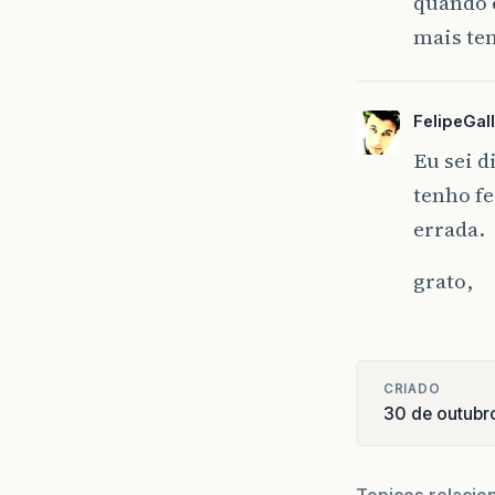
quando e
mais tem
FelipeGall
Eu sei d
tenho fe
errada.
grato,
CRIADO
30 de outubr