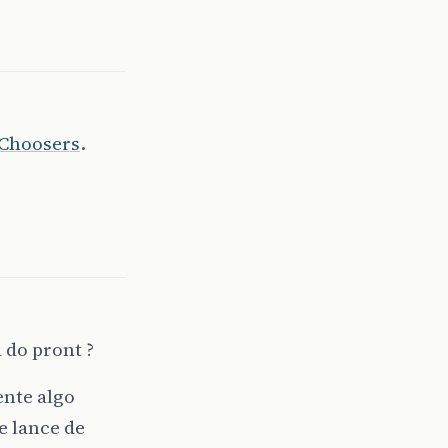
 Choosers
.
 do pront ?
ente algo
e lance de