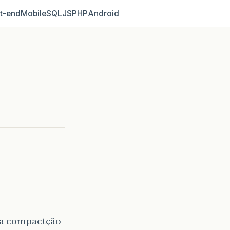
t‑end
Mobile
SQL
JS
PHP
Android
ma compactção