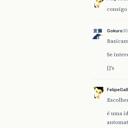
consigo
Gokuro
30
Basicam
Se inter
[]'s
FelipeGall
Escolher
é uma id
automati