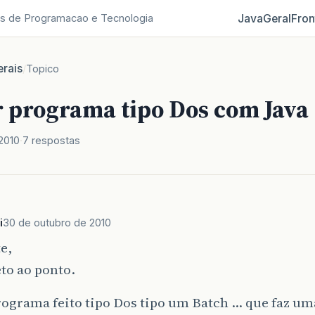
Java
Geral
Fron
s de Programacao e Tecnologia
rais
/
Topico
r programa tipo Dos com Java
2010
7 respostas
i
30 de outubro de 2010
e,
to ao ponto.
rograma feito tipo Dos tipo um Batch … que faz u