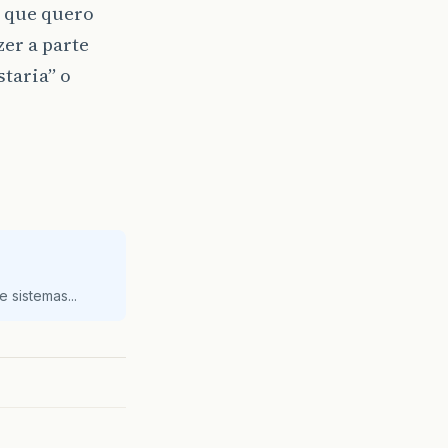
o que quero
er a parte
taria” o
 sistemas...