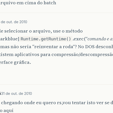
 arquivo em cima do batch
 de out. de 2010
e selecionar o arquivo, use o método
darkblue]
.exec(“
comando e 
Runtime.getRuntime()
, mas não seria “reinventar a roda”? No DOS desco
xistem aplicativos para compressão/descompressã
rface gráfica.
i
31 de out. de 2010
chegando onde eu quero rs,vou tentar isto ver se d
o aqui