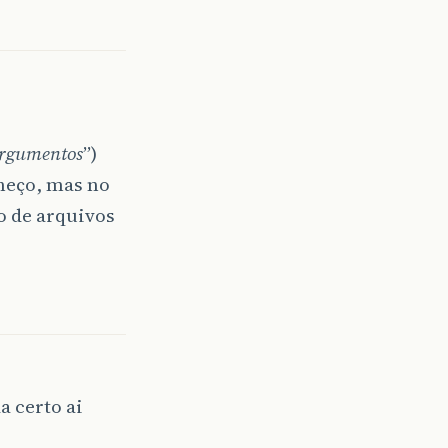
argumentos
”)
nheço, mas no
o de arquivos
a certo ai