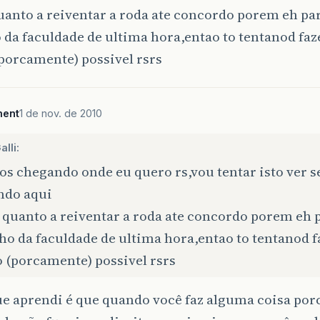
uanto a reiventar a roda ate concordo porem eh p
 da faculdade de ultima hora,entao to tentanod faz
porcamente) possivel rsrs
ment
1 de nov. de 2010
lli:
s chegando onde eu quero rs,vou tentar isto ver se
ndo aqui
s quanto a reiventar a roda ate concordo porem eh
ho da faculdade de ultima hora,entao to tentanod f
 (porcamente) possivel rsrs
ue aprendi é que quando você faz alguma coisa po