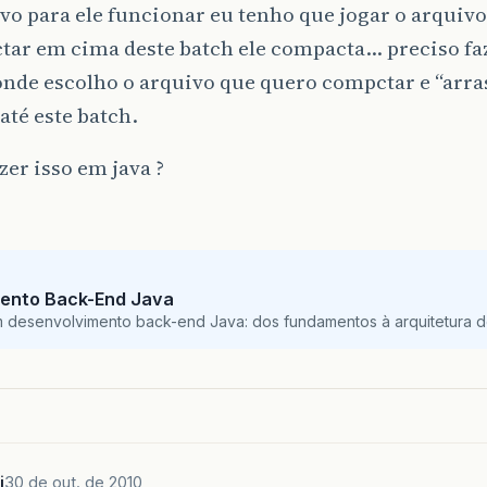
vo para ele funcionar eu tenho que jogar o arquiv
tar em cima deste batch ele compacta… preciso faz
onde escolho o arquivo que quero compctar e “arras
até este batch.
er isso em java ?
ento Back-End Java
m desenvolvimento back-end Java: dos fundamentos à arquitetura de
i
30 de out. de 2010