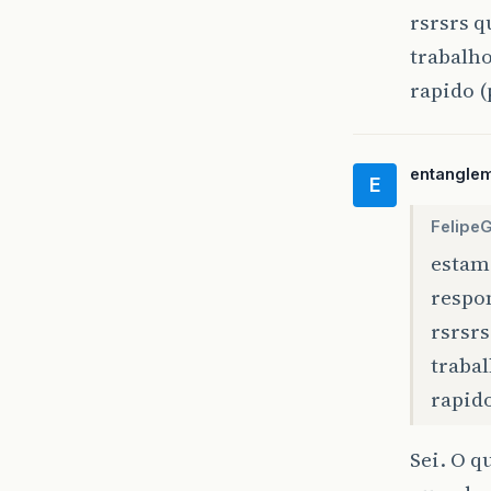
rsrsrs q
trabalho
rapido (
entangle
E
FelipeGa
estamo
respo
rsrsr
trabal
rapido
Sei. O q