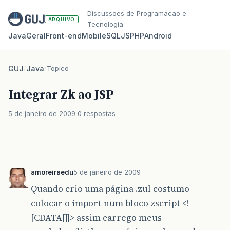
Discussoes de Programacao e
ARQUIVO
Tecnologia
Java
Geral
Front‑end
Mobile
SQL
JS
PHP
Android
GUJ
/
Java
/
Topico
Integrar Zk ao JSP
5 de janeiro de 2009
0 respostas
amoreiraedu
5 de janeiro de 2009
Quando crio uma página .zul costumo
colocar o import num bloco zscript <!
[CDATA[]]> assim carrego meus