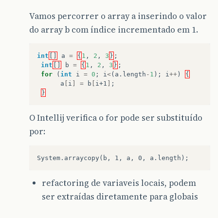
Vamos percorrer o array a inserindo o valor
do array b com índice incrementado em 1.
int
[]
a
=
{
1
,
2
,
3
}
;
int
[]
b
=
{
1
,
2
,
3
}
;
for
(
int
i
=
0
;
i
<
(
a
.
length
-
1
);
i
++
)
{
a
[
i
]
=
b
[
i+1
]
;
}
O Intellij verifica o for pode ser substituído
por:
refactoring de variaveis locais, podem
ser extraídas diretamente para globais