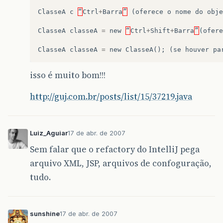
ClasseA
c
“
Ctrl
+
Barra
”
(
oferece
o
nome
do
obje
ClasseA
classeA
=
new
“
Ctrl
+
Shift
+
Barra
”
(
ofere
ClasseA
classeA
=
new
ClasseA
();
(
se
houver
pa
isso é muito bom!!!
http://guj.com.br/posts/list/15/37219.java
Luiz_Aguiar
17 de abr. de 2007
Sem falar que o refactory do IntelliJ pega
arquivo XML, JSP, arquivos de confoguração,
tudo.
sunshine
17 de abr. de 2007