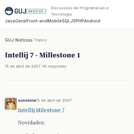
Discussoes de Programacao e
ARQUIVO
Tecnologia
Java
Geral
Front‑end
Mobile
SQL
JS
PHP
Android
GUJ
/
Notícias
/
Topico
Intellij 7 - Millestone 1
15 de abril de 2007
36 respostas
sunshine
15 de abril de 2007
Intellij Milestone 7
Novidades: