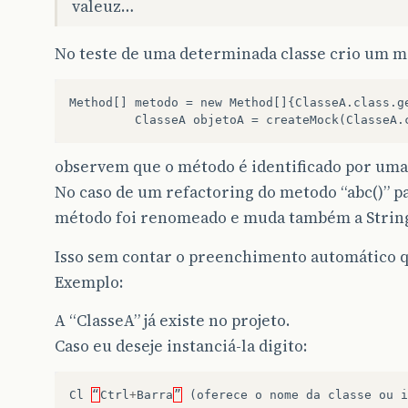
valeuz…
No teste de uma determinada classe crio um m
Method[] metodo = new Method[]{ClasseA.class.ge
observem que o método é identificado por uma 
No caso de um refactoring do metodo “abc()” para
método foi renomeado e muda também a Strin
Isso sem contar o preenchimento automático qu
Exemplo:
A “ClasseA” já existe no projeto.
Caso eu deseje instanciá-la digito:
Cl
“
Ctrl
+
Barra
”
(
oferece
o
nome
da
classe
ou
i