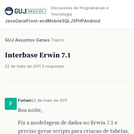
Discussoes de Programacao e
ARQUIVO
Tecnologia
Java
Geral
Front‑end
Mobile
SQL
JS
PHP
Android
GUJ
/
Assuntos Gerais
/
Topico
Interbase Erwin 7.1
22 de maio de 2011
2 respostas
Furlani
22 de maio de 2011
F
Boa noite,
Fiz a modelagem de dados no Erwin 7.1 e
preciso gerar scripts para criacao de tabelas.