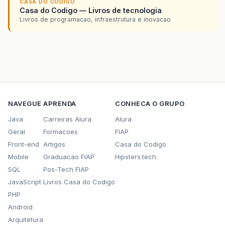
CASA DO CODIGO
Casa do Codigo — Livros de tecnologia
Livros de programacao, infraestrutura e inovacao
NAVEGUE
APRENDA
CONHECA O GRUPO
Java
Carreiras Alura
Alura
Geral
Formacoes
FIAP
Front-end
Artigos
Casa do Codigo
Mobile
Graduacao FIAP
Hipsters.tech
SQL
Pos-Tech FIAP
JavaScript
Livros Casa do Codigo
PHP
Android
Arquitetura