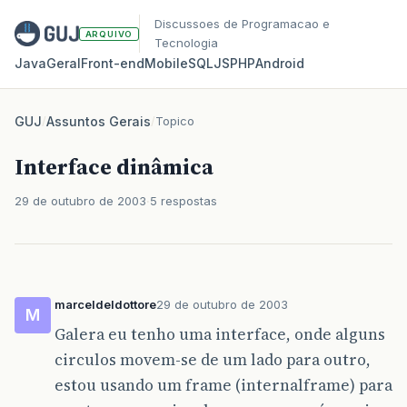
Discussoes de Programacao e
ARQUIVO
Tecnologia
Java
Geral
Front‑end
Mobile
SQL
JS
PHP
Android
GUJ
/
Assuntos Gerais
/
Topico
Interface dinâmica
29 de outubro de 2003
5 respostas
marceldeldottore
29 de outubro de 2003
M
Galera eu tenho uma interface, onde alguns
circulos movem-se de um lado para outro,
estou usando um frame (internalframe) para