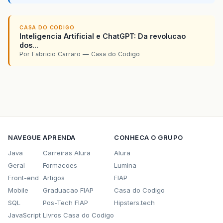
CASA DO CODIGO
Inteligencia Artificial e ChatGPT: Da revolucao
dos...
Por Fabricio Carraro — Casa do Codigo
NAVEGUE
APRENDA
CONHECA O GRUPO
Java
Carreiras Alura
Alura
Geral
Formacoes
Lumina
Front-end
Artigos
FIAP
Mobile
Graduacao FIAP
Casa do Codigo
SQL
Pos-Tech FIAP
Hipsters.tech
JavaScript
Livros Casa do Codigo