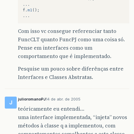
...
f
.
m1
();
...
Com isso vc consegue referenciar tanto
FuncCLT quanto FuncPJ como uma coisa só.
Pense em interfaces como um
comportamento que é implementado.
Pesquise um pouco sobre diferênças entre
Interfaces e Classes Abstratas.
julioromanoPJ
14 de abr. de 2005
J
teóricamente eu entendi…
uma interface implementada, “injeta” novos
métodos à classe q a implementou, com
comportamentos semelhantes a esta classe,