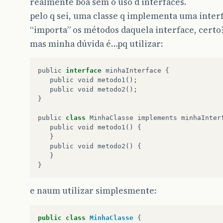
realmente boa sem o uso d interfaces.
pelo q sei, uma classe q implementa uma inter
“importa” os métodos daquela interface, certo?
mas minha dúvida é…pq utilizar:
public
interface
minhaInterface
{
public
void
metodo1
();
public
void
metodo2
();
}
public
class
MinhaClasse
implements
minhaInter
public
void
metodo1
()
{
}
public
void
metodo2
()
{
}
}
e naum utilizar simplesmente:
public
class
MinhaClasse
{