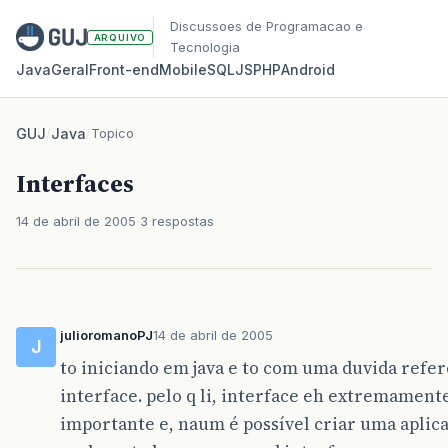
Discussoes de Programacao e
ARQUIVO
Tecnologia
Java
Geral
Front‑end
Mobile
SQL
JS
PHP
Android
GUJ
/
Java
/
Topico
Interfaces
14 de abril de 2005
3 respostas
julioromanoPJ
14 de abril de 2005
J
to iniciando em java e to com uma duvida refer
interface. pelo q li, interface eh extremament
importante e, naum é possível criar uma aplic