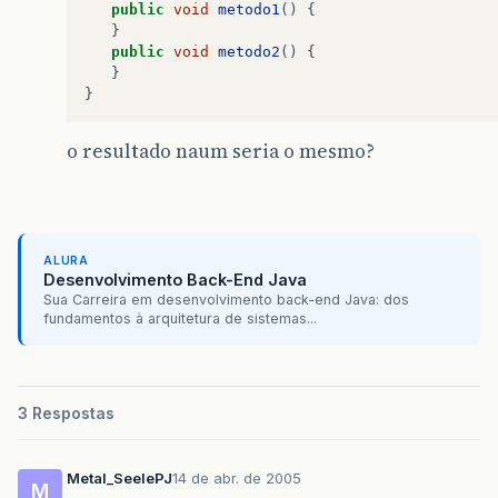
public
void
metodo1
()
{
}
public
void
metodo2
()
{
}
}
o resultado naum seria o mesmo?
ALURA
Desenvolvimento Back-End Java
Sua Carreira em desenvolvimento back-end Java: dos
fundamentos à arquitetura de sistemas...
3 Respostas
Metal_SeelePJ
14 de abr. de 2005
M