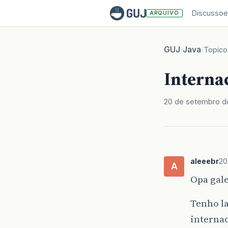
Discussoe
ARQUIVO
GUJ
Java
/
/
Topico
Interna
20 de setembro d
aleeebr
20
A
Opa gale
Tenho la
interna