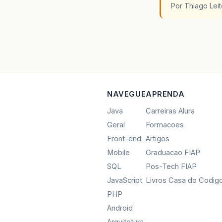
Por Thiago Lei
NAVEGUE
APRENDA
Java
Carreiras Alura
Geral
Formacoes
Front-end
Artigos
Mobile
Graduacao FIAP
SQL
Pos-Tech FIAP
JavaScript
Livros Casa do Codig
PHP
Android