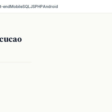
t‑end
Mobile
SQL
JS
PHP
Android
ecucao