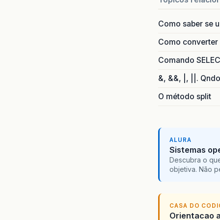
Como saber se 
Como converter i
Comando SELECT 
&, &&, |, ||. Qnd
O método split
ALURA
Sistemas ope
Descubra o que
objetiva. Não 
CASA DO COD
Orientacao a