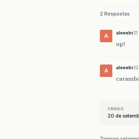
2 Respostas
aleeebr
21
A
up!
aleeebr
22
A
caramba
CRIADO
20 de setem
Topicos relacio