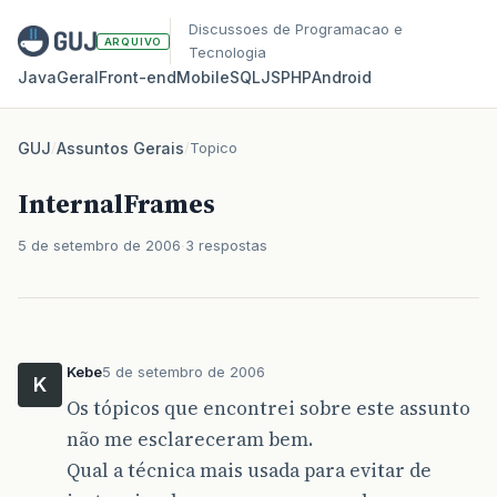
Discussoes de Programacao e
ARQUIVO
Tecnologia
Java
Geral
Front‑end
Mobile
SQL
JS
PHP
Android
GUJ
/
Assuntos Gerais
/
Topico
InternalFrames
5 de setembro de 2006
3 respostas
Kebe
5 de setembro de 2006
K
Os tópicos que encontrei sobre este assunto
não me esclareceram bem.
Qual a técnica mais usada para evitar de