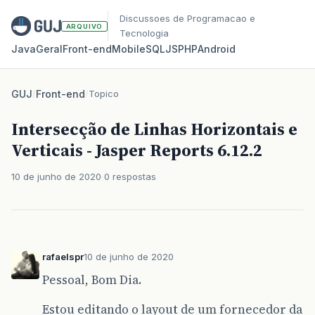
Discussoes de Programacao e
ARQUIVO
Tecnologia
Java
Geral
Front‑end
Mobile
SQL
JS
PHP
Android
GUJ
/
Front-end
/
Topico
Intersecção de Linhas Horizontais e
Verticais - Jasper Reports 6.12.2
10 de junho de 2020
0 respostas
rafaelspr
10 de junho de 2020
Pessoal, Bom Dia.
Estou editando o layout de um fornecedor da