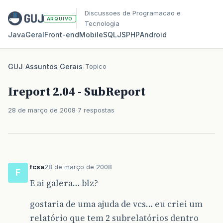
Discussoes de Programacao e
ARQUIVO
Tecnologia
Java
Geral
Front‑end
Mobile
SQL
JS
PHP
Android
GUJ
/
Assuntos Gerais
/
Topico
Ireport 2.04 - SubReport
28 de março de 2008
7 respostas
fcsa
28 de março de 2008
F
E ai galera… blz?
gostaria de uma ajuda de vcs… eu criei um
relatório que tem 2 subrelatórios dentro