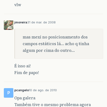
vlw
jmoreira
31 de mar. de 2008
mas mexi no posicionamento dos
campos estáticos lá… acho q tinha
algum por cima do outro…
É isso ai!
Fim de papo!
pcangelo
10 de ago. de 2010
P
Opa galera
Também tive o mesmo problema agora