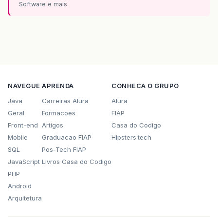
Software e mais
NAVEGUE
APRENDA
CONHECA O GRUPO
Java
Carreiras Alura
Alura
Geral
Formacoes
FIAP
Front-end
Artigos
Casa do Codigo
Mobile
Graduacao FIAP
Hipsters.tech
SQL
Pos-Tech FIAP
JavaScript
Livros Casa do Codigo
PHP
Android
Arquitetura