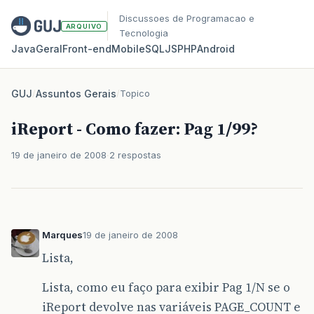
Discussoes de Programacao e
ARQUIVO
Tecnologia
Java
Geral
Front‑end
Mobile
SQL
JS
PHP
Android
GUJ
/
Assuntos Gerais
/
Topico
iReport - Como fazer: Pag 1/99?
19 de janeiro de 2008
2 respostas
Marques
19 de janeiro de 2008
Lista,
Lista, como eu faço para exibir Pag 1/N se o
iReport devolve nas variáveis PAGE_COUNT e