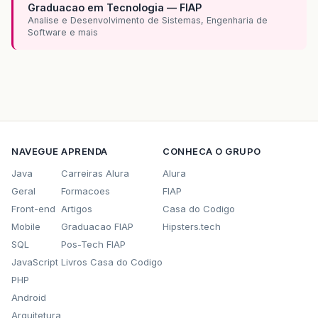
Graduacao em Tecnologia — FIAP
Analise e Desenvolvimento de Sistemas, Engenharia de
Software e mais
NAVEGUE
APRENDA
CONHECA O GRUPO
Java
Carreiras Alura
Alura
Geral
Formacoes
FIAP
Front-end
Artigos
Casa do Codigo
Mobile
Graduacao FIAP
Hipsters.tech
SQL
Pos-Tech FIAP
JavaScript
Livros Casa do Codigo
PHP
Android
Arquitetura