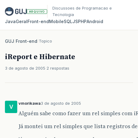
Discussoes de Programacao e
ARQUIVO
Tecnologia
Java
Geral
Front‑end
Mobile
SQL
JS
PHP
Android
GUJ
/
Front-end
/
Topico
iReport e Hibernate
3 de agosto de 2005
2 respostas
vmorikawa
3 de agosto de 2005
V
Alguém sabe como fazer um rel simples com iR
Já montei um rel simples que lista registros 