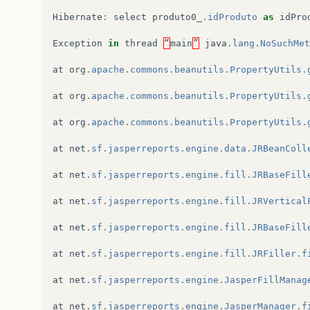
Hibernate
:
select
produto0_
.
idProduto
as
idPro
Exception
in
thread
“
main
”
java
.
lang
.
NoSuchMet
at
org
.
apache
.
commons
.
beanutils
.
PropertyUtils
.
at
org
.
apache
.
commons
.
beanutils
.
PropertyUtils
.
at
org
.
apache
.
commons
.
beanutils
.
PropertyUtils
.
at
net
.
sf
.
jasperreports
.
engine
.
data
.
JRBeanColl
at
net
.
sf
.
jasperreports
.
engine
.
fill
.
JRBaseFill
at
net
.
sf
.
jasperreports
.
engine
.
fill
.
JRVertical
at
net
.
sf
.
jasperreports
.
engine
.
fill
.
JRBaseFill
at
net
.
sf
.
jasperreports
.
engine
.
fill
.
JRFiller
.
f
at
net
.
sf
.
jasperreports
.
engine
.
JasperFillManag
at
net
.
sf
.
jasperreports
.
engine
.
JasperManager
.
f