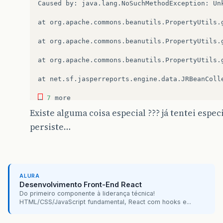
Caused
by
:
java
.
lang
.
NoSuchMethodException
:
Un
at
org
.
apache
.
commons
.
beanutils
.
PropertyUtils
.
at
org
.
apache
.
commons
.
beanutils
.
PropertyUtils
.
at
org
.
apache
.
commons
.
beanutils
.
PropertyUtils
.
at
net
.
sf
.
jasperreports
.
engine
.
data
.
JRBeanColl
…
7
more
Existe alguma coisa especial ??? já tentei espe
persiste…
ALURA
Desenvolvimento Front-End React
Do primeiro componente à liderança técnica!
HTML/CSS/JavaScript fundamental, React com hooks e...