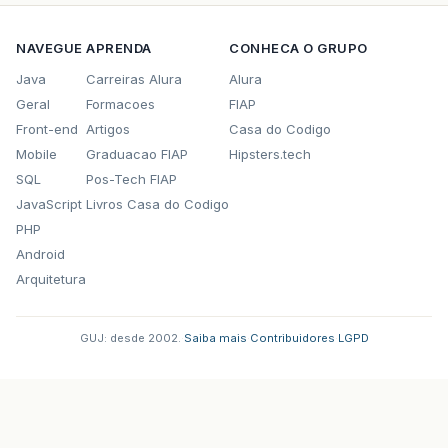
NAVEGUE
APRENDA
CONHECA O GRUPO
Java
Carreiras Alura
Alura
Geral
Formacoes
FIAP
Front-end
Artigos
Casa do Codigo
Mobile
Graduacao FIAP
Hipsters.tech
SQL
Pos-Tech FIAP
JavaScript
Livros Casa do Codigo
PHP
Android
Arquitetura
GUJ: desde 2002.
·
Saiba mais
·
Contribuidores
·
LGPD