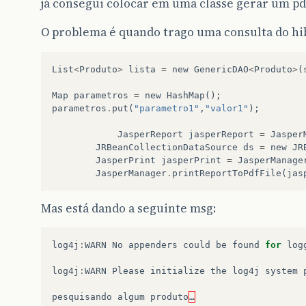
já consegui colocar em uma classe gerar um p
O problema é quando trago uma consulta do hi
List
<
Produto
>
lista
=
new
GenericDAO
<
Produto
>
(
Map
parametros
=
new
HashMap
();
parametros
.
put
(
"parametro1"
,
"valor1"
);
JasperReport
jasperReport
=
Jasper
JRBeanCollectionDataSource
ds
=
new
JR
JasperPrint
jasperPrint
=
JasperManage
JasperManager
.
printReportToPdfFile
(
jas
Mas está dando a seguinte msg:
log4j
:
WARN
No
appenders
could
be
found
for
log
log4j
:
WARN
Please
initialize
the
log4j
system
pesquisando
algum
produto
…