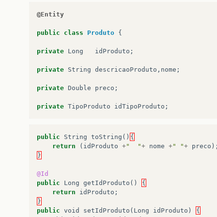
@Entity
public
class
Produto
{
private
Long
idProduto
;
private
String
descricaoProduto
,
nome
;
private
Double
preco
;
private
TipoProduto
idTipoProduto
;
public
String
toString
()
{
return
(
idProduto
+
"  "
+
nome
+
" "
+
preco
)
}
@Id
public
Long
getIdProduto
()
{
return
idProduto
;
}
public
void
setIdProduto
(
Long
idProduto
)
{