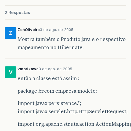
2 Respostas
ZehOliveira
3 de ago. de 2005
Z
Mostra também o Produto.java e o respectivo
mapeamento no Hibernate.
vmorikawa
3 de ago. de 2005
V
então a classe está assim :
package br.com.empresa.modelo;
import javax.persistence.*;
import javax.servlet.http.HttpServletRequest;
import org.apache.struts.action.ActionMappin