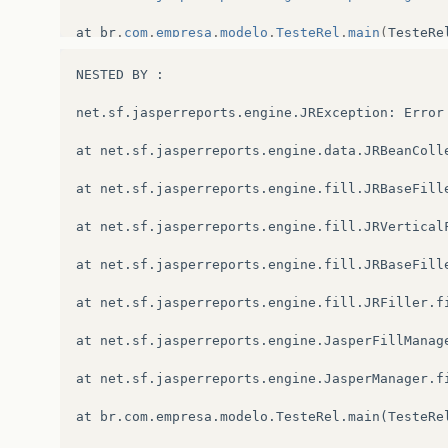
at
br
.
com
.
empresa
.
modelo
.
TesteRel
.
main
(
TesteRe
NESTED
BY
:
net
.
sf
.
jasperreports
.
engine
.
JRException
:
Error
at
net
.
sf
.
jasperreports
.
engine
.
data
.
JRBeanColl
at
net
.
sf
.
jasperreports
.
engine
.
fill
.
JRBaseFill
at
net
.
sf
.
jasperreports
.
engine
.
fill
.
JRVertical
at
net
.
sf
.
jasperreports
.
engine
.
fill
.
JRBaseFill
at
net
.
sf
.
jasperreports
.
engine
.
fill
.
JRFiller
.
f
at
net
.
sf
.
jasperreports
.
engine
.
JasperFillManag
at
net
.
sf
.
jasperreports
.
engine
.
JasperManager
.
f
at
br
.
com
.
empresa
.
modelo
.
TesteRel
.
main
(
TesteRe