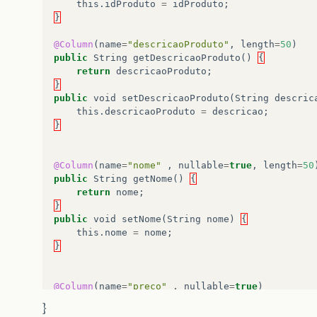
this
.
idProduto
=
idProduto
;
}
@Column
(
name
=
"descricaoProduto"
,
length
=
50
)
public
String
getDescricaoProduto
()
{
return
descricaoProduto
;
}
public
void
setDescricaoProduto
(
String
descric
this
.
descricaoProduto
=
descricao
;
}
@Column
(
name
=
"nome"
,
nullable
=
true
,
length
=
50
public
String
getNome
()
{
return
nome
;
}
public
void
setNome
(
String
nome
)
{
this
.
nome
=
nome
;
}
@Column
(
name
=
"preco"
,
nullable
=
true
)
public
Double
getPreco
()
{
}
return
preco
;