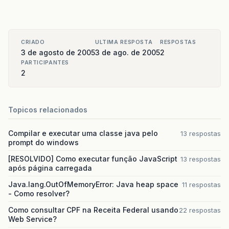
}
public
void
setPreco
(
Double
preco
)
{
this
.
preco
=
preco
;
}
CRIADO
ULTIMA RESPOSTA
RESPOSTAS
3 de agosto de 2005
3 de ago. de 2005
2
PARTICIPANTES
@ManyToOne
2
@JoinColumn
(
name
=
"IDTIPOPRODUTO"
)
public
TipoProduto
getIdTipoProduto
()
{
return
idTipoProduto
;
}
Topicos relacionados
public
void
setIdTipoProduto
(
TipoProduto
tipoP
this
.
idTipoProduto
=
tipoProduto
;
Compilar e executar uma classe java pelo
}
13 respostas
prompt do windows
[RESOLVIDO] Como executar função JavaScript
13 respostas
após página carregada
Java.lang.OutOfMemoryError: Java heap space
11 respostas
- Como resolver?
Como consultar CPF na Receita Federal usando
22 respostas
Web Service?