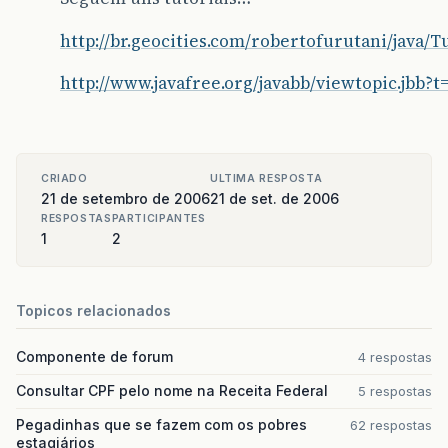
http://br.geocities.com/robertofurutani/java/
http://www.javafree.org/javabb/viewtopic.jbb?t
CRIADO
ULTIMA RESPOSTA
21 de setembro de 2006
21 de set. de 2006
RESPOSTAS
PARTICIPANTES
1
2
Topicos relacionados
Componente de forum
4 respostas
Consultar CPF pelo nome na Receita Federal
5 respostas
Pegadinhas que se fazem com os pobres
62 respostas
estagiários