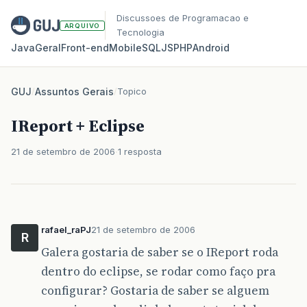
Discussoes de Programacao e
ARQUIVO
Tecnologia
Java
Geral
Front‑end
Mobile
SQL
JS
PHP
Android
GUJ
/
Assuntos Gerais
/
Topico
IReport + Eclipse
21 de setembro de 2006
1 resposta
rafael_raPJ
21 de setembro de 2006
R
Galera gostaria de saber se o IReport roda
dentro do eclipse, se rodar como faço pra
configurar? Gostaria de saber se alguem