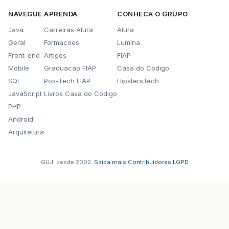
NAVEGUE
APRENDA
CONHECA O GRUPO
Java
Carreiras Alura
Alura
Geral
Formacoes
Lumina
Front-end
Artigos
FIAP
Mobile
Graduacao FIAP
Casa do Codigo
SQL
Pos-Tech FIAP
Hipsters.tech
JavaScript
Livros Casa do Codigo
PHP
Android
Arquitetura
GUJ: desde 2002.
·
Saiba mais
·
Contribuidores
·
LGPD