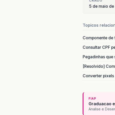
CRIADO
SELECT
5 de maio de
d
d
d
Topicos relacio
d
d
Componente de 
d
d
Consultar CPF pe
d
d
Pegadinhas que 
p
[Resolvido] Com
p
p
Converter pixels
p
o
o
o
FIAP
f
Graduacao e
f
Analise e Dese
f