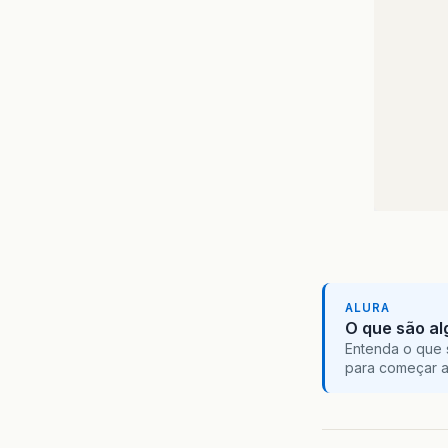
// Ess
// Ess
//    
ALURA
O que são al
Entenda o que 
//    
para começar 
//    
//    