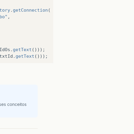
tory
.
getConnection
(
bo"
,
IdOs
.
getText
()));
txtId
.
getText
()));
);
etros separados por virgula.
ves de estudo da internet.
dXmlDesign("src/fontes/Relatorios/" + "rptNf.jrxml
ses conceitos
pileReport("src/fontes/Relatorios/rptNf.jrxml");
parametros, con);
rt
(
"src/fontes/Relatorios/rptNf.jasper"
,
parametro