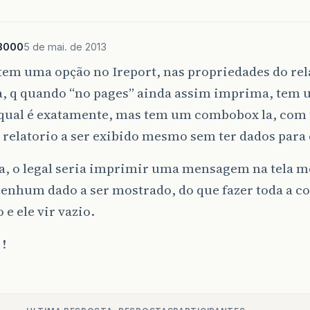
JasperExportManager
.
exportReportToPdfFile
JasperViewer
jrv
=
new
JasperViewer
(
jp
,
fa
jrv
.
setVisible
(
true
);
l3000
5 de mai. de 2013
}
catch
(
JRException
ex
)
{
Logger
.
getLogger
(
jIFContasReceber
.
class
.
em uma opção no Ireport, nas propriedades do rel
JOptionPane
.
showMessageDialog
(
null
,
" Err
a, q quando “no pages” ainda assim imprima, tem 
}
}
catch
(
SQLException
ex
)
{
i qual é exatamente, mas tem um combobox la, com
Logger
.
getLogger
(
jFOs
.
class
.
getName
()).
log
(
L
 relatorio a ser exibido mesmo sem ter dados para 
JOptionPane
.
showMessageDialog
(
null
,
" Err
}
a, o legal seria imprimir uma mensagem na tela 
try
{
dao
.
closeConnection
();
nenhum dado a ser mostrado, do que fazer toda a c
System
.
out
.
println
(
" passou fechamento do rela
 e ele vir vazio.
}
catch
(
SQLException
e
)
{
Logger
.
getLogger
(
jFOs
.
class
.
getName
()).
log
(
L
!
}
O
meu
Select
do
design
do
Ireport
.
Quando
retiro
o