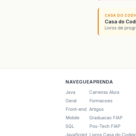
f
f
CASA DO COD
f
Casa do Codi
c
Livros de progr
c
c
c
c
c
c
d
f
NAVEGUE
APRENDA
FROM
"
Java
Carreiras Alura
I
Geral
Formacoes
I
Front-end
Artigos
I
I
Mobile
Graduacao FIAP
WHERE
SQL
Pos-Tech FIAP
(
JavaScript
Livros Casa do Codig