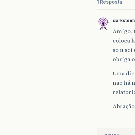
1 Resposta
darkstee
Amigo, t
coloca l
so n se
obriga o
Uma dic
não há 
relatorio
Abração 
}
[
b
]
2.