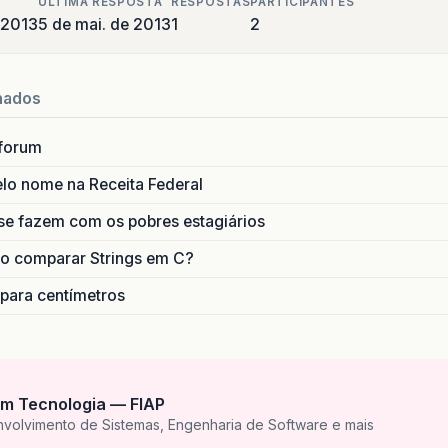
ULTIMA RESPOSTA
RESPOSTAS
PARTICIPANTES
 2013
5 de mai. de 2013
1
2
entista
.
"id"
AS
iddentista
,
entista
.
"nome"
AS
nomedentista
,
entista
.
"cnpjcpf"
AS
cnpjcpf
,
nados
entista
.
"endereco"
AS
enderecodentista
,
entista
.
"bairro"
AS
bairro
,
forum
entista
.
"cidade"
AS
cidade
,
entista
.
"uf"
AS
dentista_uf
,
lo nome na Receita Federal
entista
.
"cep"
AS
dentista_cep
,
entista
.
"numero"
AS
dentista_numero
,
se fazem com os pobres estagiários
aciente
.
"id"
AS
idpaciente
,
o comparar Strings em C?
aciente
.
"nome"
AS
nomepaciente
,
rotese
.
"id"
AS
idprotese
,
 para centímetros
rotese
.
"nome"
AS
protese_nome
,
s
.
"iddentista"
AS
os_iddentista
,
s
.
"idpaciente"
AS
os_idpaciente
,
s
.
"id"
AS
os_id
,
ichas
.
"idos"
AS
fichas_idos
,
m Tecnologia — FIAP
ichas
.
"id"
AS
fichas_id
,
nvolvimento de Sistemas, Engenharia de Software e mais
ichas
.
"idprotese"
AS
fichas_idprotese
,