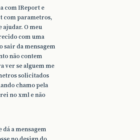
ma com IReport e
rt com parametros,
e ajudar. O meu
arecido com uma
go sair da mensagem
nto não contem
ra ver se alguem me
metros solicitados
quando chamo pela
rei no xml e não
re dá a mensagem
osse no design do