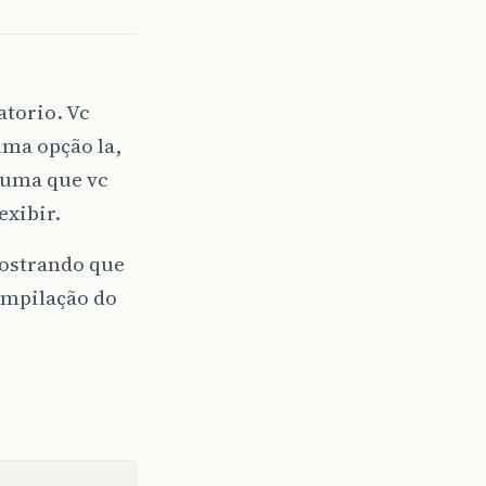
(
jp
,
"Notafiscal.pdf"
);
lse
);
getName
()).
log
(
Level
.
SEVERE
,
null
,
ex
);
atorio. Vc
o em Printer!"
);
uma opção la,
 uma que vc
evel
.
SEVERE
,
null
,
ex
);
exibir.
o em Geração do Relatório - CtaReceber!"
);
mostrando que
ompilação do
torio"
);
evel
.
SEVERE
,
null
,
e
);
s
parametros
e
o
Where
ele
imprime
todos
os
regist