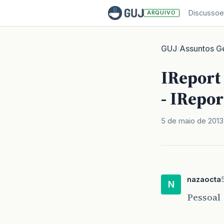
Discussoe
ARQUIVO
GUJ
Assuntos Ge
/
IReport
- IRepor
5 de maio de 2013
nazaocta
N
Pessoal