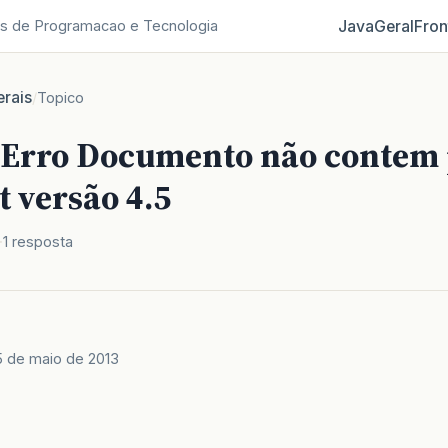
Java
Geral
Fron
s de Programacao e Tecnologia
rais
/
Topico
 Erro Documento não contem
t versão 4.5
1 resposta
5 de maio de 2013