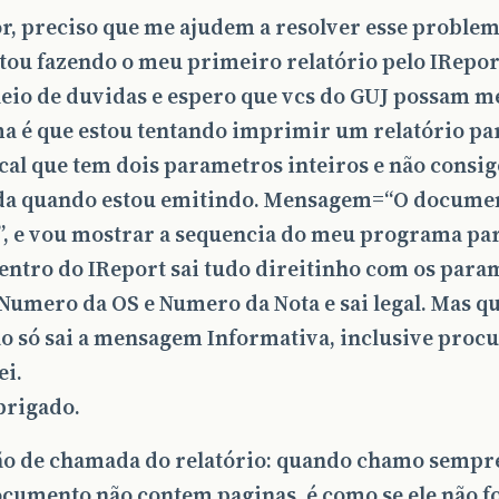
or, preciso que me ajudem a resolver esse proble
tou fazendo o meu primeiro relatório pelo IRepo
heio de duvidas e espero que vcs do GUJ possam m
a é que estou tentando imprimir um relatório p
scal que tem dois parametros inteiros e não consi
 da quando estou emitindo. Mensagem=“O docume
”, e vou mostrar a sequencia do meu programa pa
entro do IReport sai tudo direitinho com os para
 Numero da OS e Numero da Nota e sai legal. Mas 
ão só sai a mensagem Informativa, inclusive procu
ei.
brigado.
tão de chamada do relatório: quando chamo semp
ocumento não contem paginas, é como se ele não f