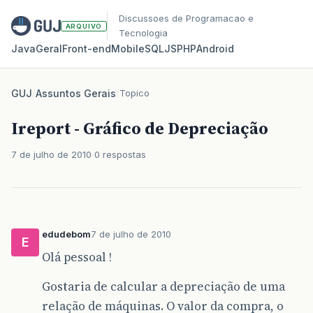
Discussoes de Programacao e
ARQUIVO
Tecnologia
Java
Geral
Front‑end
Mobile
SQL
JS
PHP
Android
GUJ
/
Assuntos Gerais
/
Topico
Ireport - Gráfico de Depreciação
7 de julho de 2010
0 respostas
edudebom
7 de julho de 2010
E
Olá pessoal !
Gostaria de calcular a depreciação de uma
relação de máquinas. O valor da compra, o