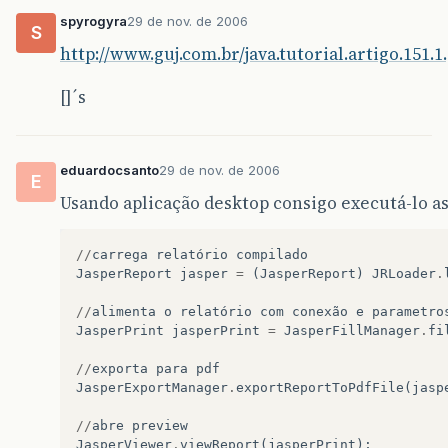
spyrogyra
29 de nov. de 2006
S
http://www.guj.com.br/java.tutorial.artigo.151.1
[]´s
eduardocsanto
29 de nov. de 2006
E
Usando aplicação desktop consigo executá-lo as
//
carrega
relatório
compilado
JasperReport
jasper
=
(
JasperReport
)
JRLoader
.
//
alimenta
o
relatório
com
conexão
e
parametro
JasperPrint
jasperPrint
=
JasperFillManager
.
fi
//
exporta
para
pdf
JasperExportManager
.
exportReportToPdfFile
(
jasp
//
abre
preview
JasperViewer
.
viewReport
(
jasperPrint
);