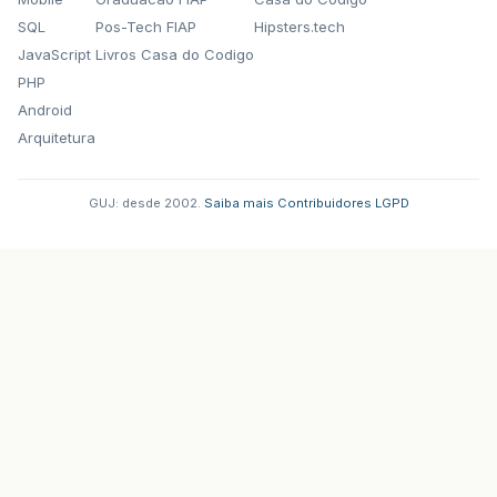
SQL
Pos-Tech FIAP
Hipsters.tech
JavaScript
Livros Casa do Codigo
PHP
Android
Arquitetura
GUJ: desde 2002.
·
Saiba mais
·
Contribuidores
·
LGPD