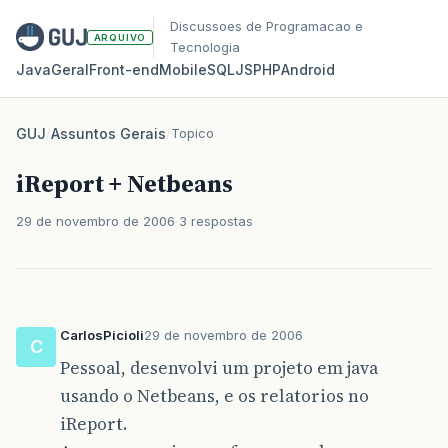
Discussoes de Programacao e
ARQUIVO
Tecnologia
Java
Geral
Front‑end
Mobile
SQL
JS
PHP
Android
GUJ
/
Assuntos Gerais
/
Topico
iReport + Netbeans
29 de novembro de 2006
3 respostas
CarlosPicioli
29 de novembro de 2006
C
Pessoal, desenvolvi um projeto em java
usando o Netbeans, e os relatorios no
iReport.