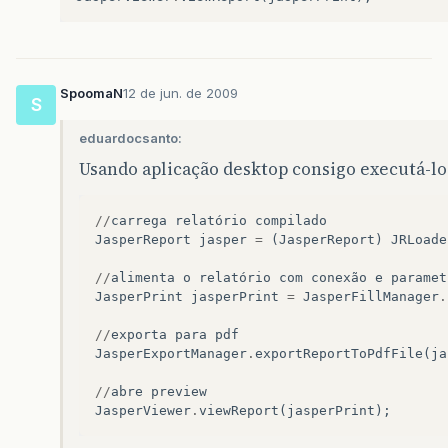
SpoomaN
12 de jun. de 2009
S
eduardocsanto:
Usando aplicação desktop consigo executá-lo 
//
carrega
relatório
compilado
JasperReport
jasper
=
(
JasperReport
)
JRLoade
//
alimenta
o
relatório
com
conexão
e
paramet
JasperPrint
jasperPrint
=
JasperFillManager
.
//
exporta
para
pdf
JasperExportManager
.
exportReportToPdfFile
(
ja
//
abre
preview
JasperViewer
.
viewReport
(
jasperPrint
);