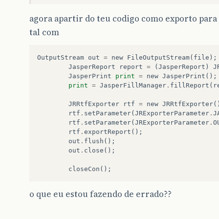
agora apartir do teu codigo como exporto para r
tal com
OutputStream
out
=
new
FileOutputStream
(
file
);
JasperReport
report
=
(
JasperReport
)
J
JasperPrint
print
=
new
JasperPrint
();
print
=
JasperFillManager
.
fillReport
(
r
JRRtfExporter
rtf
=
new
JRRtfExporter
(
rtf
.
setParameter
(
JRExporterParameter
.
J
rtf
.
setParameter
(
JRExporterParameter
.
O
rtf
.
exportReport
();
out
.
flush
();
out
.
close
();
closeCon
();
o que eu estou fazendo de errado??