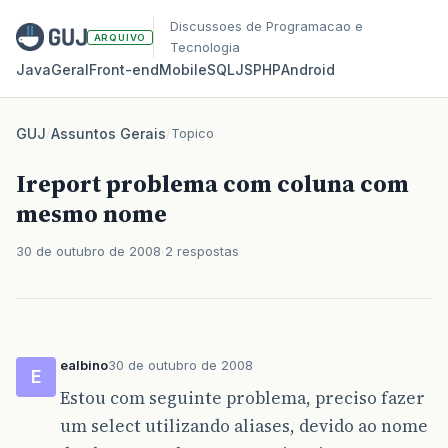
Discussoes de Programacao e
ARQUIVO
Tecnologia
Java
Geral
Front‑end
Mobile
SQL
JS
PHP
Android
GUJ
/
Assuntos Gerais
/
Topico
Ireport problema com coluna com
mesmo nome
30 de outubro de 2008
2 respostas
ealbino
30 de outubro de 2008
E
Estou com seguinte problema, preciso fazer
um select utilizando aliases, devido ao nome