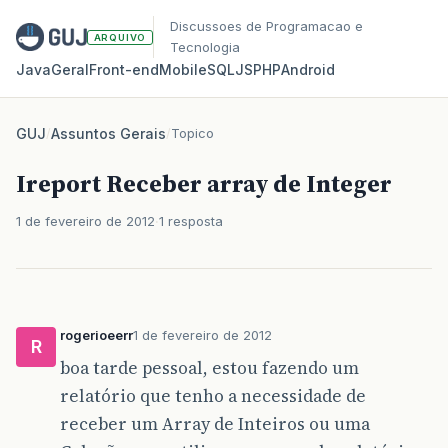
Discussoes de Programacao e
ARQUIVO
Tecnologia
Java
Geral
Front‑end
Mobile
SQL
JS
PHP
Android
GUJ
/
Assuntos Gerais
/
Topico
Ireport Receber array de Integer
1 de fevereiro de 2012
1 resposta
rogerioeerr
1 de fevereiro de 2012
R
boa tarde pessoal, estou fazendo um
relatório que tenho a necessidade de
receber um Array de Inteiros ou uma