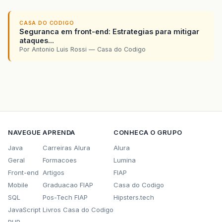
CASA DO CODIGO
Seguranca em front-end: Estrategias para mitigar
ataques...
Por Antonio Luis Rossi — Casa do Codigo
NAVEGUE
APRENDA
CONHECA O GRUPO
Java
Carreiras Alura
Alura
Geral
Formacoes
Lumina
Front-end
Artigos
FIAP
Mobile
Graduacao FIAP
Casa do Codigo
SQL
Pos-Tech FIAP
Hipsters.tech
JavaScript
Livros Casa do Codigo
PHP