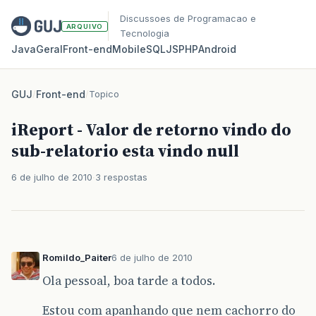
Discussoes de Programacao e
ARQUIVO
Tecnologia
Java
Geral
Front‑end
Mobile
SQL
JS
PHP
Android
GUJ
/
Front-end
/
Topico
iReport - Valor de retorno vindo do
sub-relatorio esta vindo null
6 de julho de 2010
3 respostas
Romildo_Paiter
6 de julho de 2010
Ola pessoal, boa tarde a todos.
Estou com apanhando que nem cachorro do