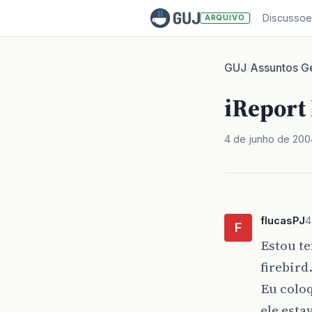
Discussoe
ARQUIVO
GUJ
Assuntos Ge
/
iReport 
4 de junho de 200
flucasPJ
4
F
Estou te
firebird
Eu coloq
ele esta