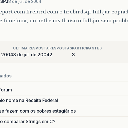
WSPJ
8 de jul. de 2004
eport com firebird com o firebirdsql-full.jar copiad
e funciona, no netbeans tb uso o full.jar sem probl
ULTIMA RESPOSTA
RESPOSTAS
PARTICIPANTES
e 2004
8 de jul. de 2004
2
3
nados
forum
lo nome na Receita Federal
se fazem com os pobres estagiários
o comparar Strings em C?