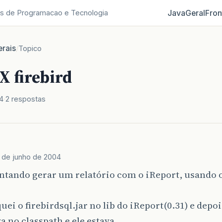
Java
Geral
Fron
s de Programacao e Tecnologia
rais
/
Topico
X firebird
4
2 respostas
 de junho de 2004
ntando gerar um relatório com o iReport, usando o
.
uei o firebirdsql.jar no lib do iReport(0.31) e depoi
va no classpath e ele estava.