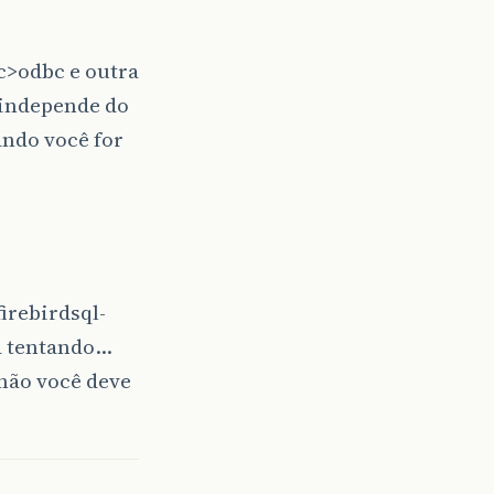
c>odbc e outra
 independe do
ando você for
irebirdsql-
tá tentando…
 não você deve