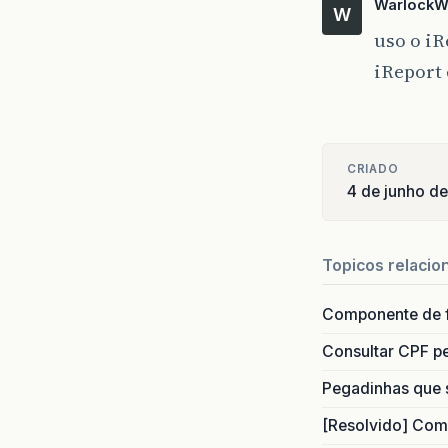
Warlock
W
uso o iR
iReport 
CRIADO
4 de junho d
Topicos relacio
Componente de 
Consultar CPF pe
Pegadinhas que 
[Resolvido] Com