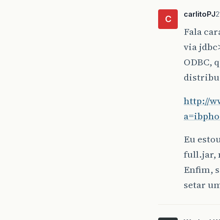
carlitoPJ
2
C
Fala car
via jdbc
ODBC, q
distribu
http://
a=ibpho
Eu estou
full.jar
Enfim, s
setar u