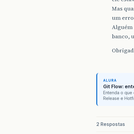
Mas quan
um erro
Alguém 
banco, u
Obrigad
ALURA
Git Flow: en
Entenda o que 
Release e Hotf
2 Respostas