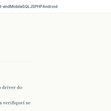
t‑end
Mobile
SQL
JS
PHP
Android
 driver do
s verifiquei se