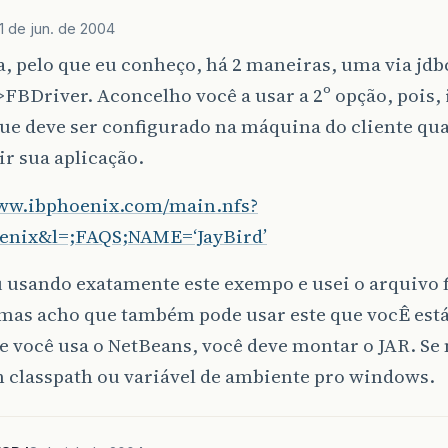
1 de jun. de 2004
a, pelo que eu conheço, há 2 maneiras, uma via jdb
>FBDriver. Aconcelho você a usar a 2º opção, pois,
ue deve ser configurado na máquina do cliente qu
ir sua aplicação.
www.ibphoenix.com/main.nfs?
enix&l=;FAQS;NAME=‘JayBird’
 usando exatamente este exempo e usei o arquivo f
, mas acho que também pode usar este que vocÊ es
e você usa o NetBeans, você deve montar o JAR. Se
m classpath ou variável de ambiente pro windows.