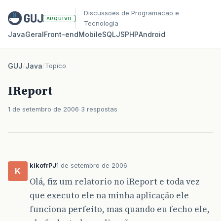
Discussoes de Programacao e
ARQUIVO
Tecnologia
Java
Geral
Front‑end
Mobile
SQL
JS
PHP
Android
GUJ
/
Java
/
Topico
IReport
1 de setembro de 2006
3 respostas
kikofrPJ
1 de setembro de 2006
K
Olá, fiz um relatorio no iReport e toda vez
que executo ele na minha aplicação ele
funciona perfeito, mas quando eu fecho ele,