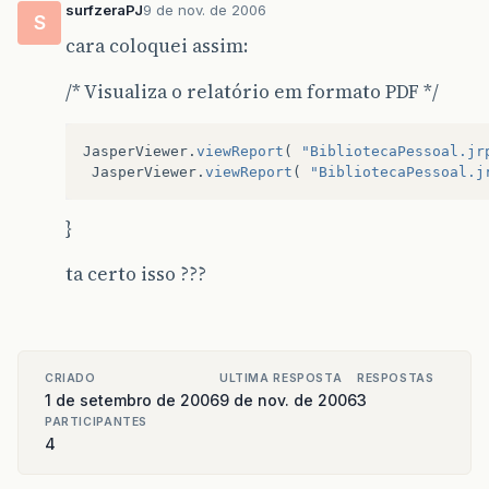
surfzeraPJ
9 de nov. de 2006
S
cara coloquei assim:
/* Visualiza o relatório em formato PDF */
JasperViewer
.
viewReport
(
"BibliotecaPessoal.jr
JasperViewer
.
viewReport
(
"BibliotecaPessoal.j
}
ta certo isso ???
CRIADO
ULTIMA RESPOSTA
RESPOSTAS
1 de setembro de 2006
9 de nov. de 2006
3
PARTICIPANTES
4