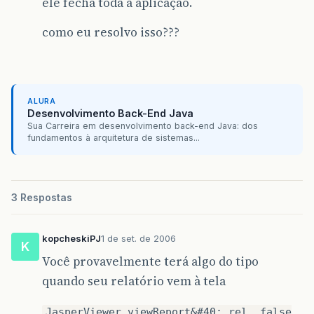
ele fecha toda a aplicação.
como eu resolvo isso???
ALURA
Desenvolvimento Back-End Java
Sua Carreira em desenvolvimento back-end Java: dos
fundamentos à arquitetura de sistemas...
3 Respostas
kopcheskiPJ
1 de set. de 2006
K
Você provavelmente terá algo do tipo
quando seu relatório vem à tela
JasperViewer.viewReport&#40; rel, false