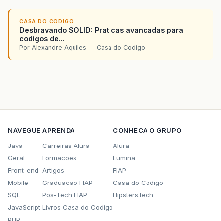
CASA DO CODIGO
Desbravando SOLID: Praticas avancadas para
codigos de...
Por Alexandre Aquiles — Casa do Codigo
NAVEGUE
APRENDA
CONHECA O GRUPO
Java
Carreiras Alura
Alura
Geral
Formacoes
Lumina
Front-end
Artigos
FIAP
Mobile
Graduacao FIAP
Casa do Codigo
SQL
Pos-Tech FIAP
Hipsters.tech
JavaScript
Livros Casa do Codigo
PHP