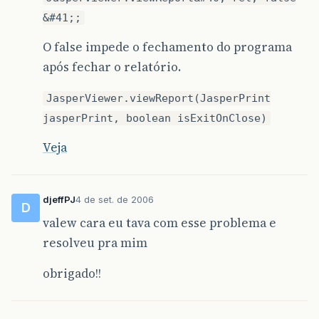
&#41;;
O false impede o fechamento do programa
após fechar o relatório.
JasperViewer.viewReport(JasperPrint
jasperPrint, boolean isExitOnClose)
Veja
djeffPJ
4 de set. de 2006
D
valew cara eu tava com esse problema e
resolveu pra mim
obrigado!!