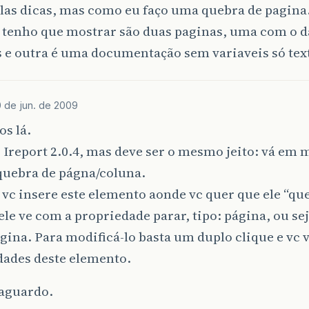
las dicas, mas como eu faço uma quebra de pagina
 tenho que mostrar são duas paginas, uma com o d
s e outra é uma documentação sem variaveis só te
 de jun. de 2009
s lá.
 Ireport 2.0.4, mas deve ser o mesmo jeito: vá em 
quebra de págna/coluna.
vc insere este elemento aonde vc quer que ele “qu
ele ve com a propriedade parar, tipo: página, ou se
gina. Para modificá-lo basta um duplo clique e vc 
dades deste elemento.
 aguardo.