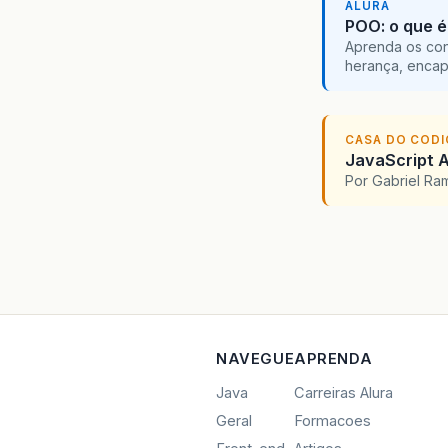
ALURA
POO: o que é
Aprenda os con
herança, encap
CASA DO COD
JavaScript A
Por Gabriel R
NAVEGUE
APRENDA
Java
Carreiras Alura
Geral
Formacoes