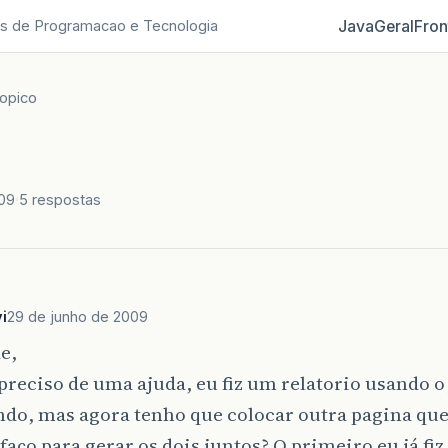
Java
Geral
Fron
s de Programacao e Tecnologia
opico
009
5 respostas
i
29 de junho de 2009
e,
preciso de uma ajuda, eu fiz um relatorio usando o 
ndo, mas agora tenho que colocar outra pagina que
faço para gerar os dois juntos? O primeiro eu já fiz 