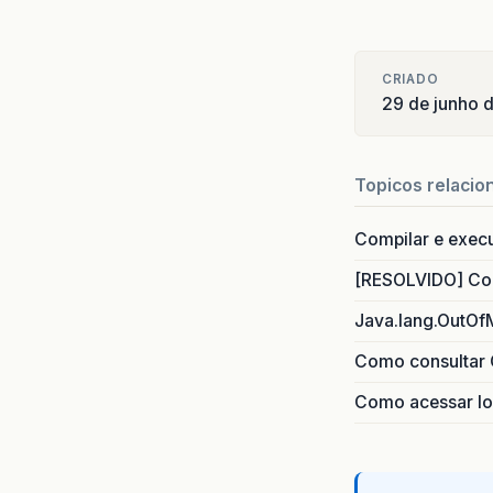
CRIADO
29 de junho 
Topicos relacio
Compilar e exec
[RESOLVIDO] Com
Java.lang.OutOf
Como consultar 
Como acessar lo