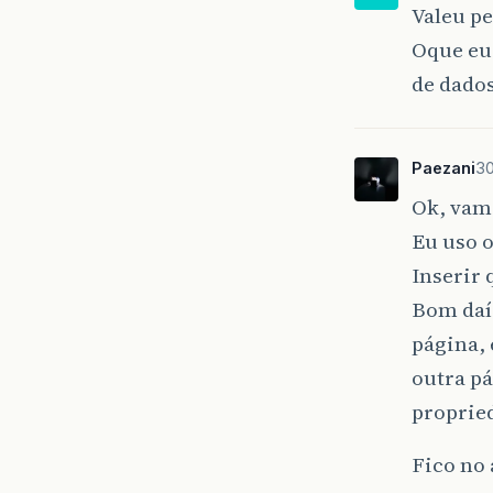
Valeu pe
Oque eu
de dado
Paezani
30
Ok, vamo
Eu uso o
Inserir 
Bom daí 
página, 
outra pá
proprie
Fico no