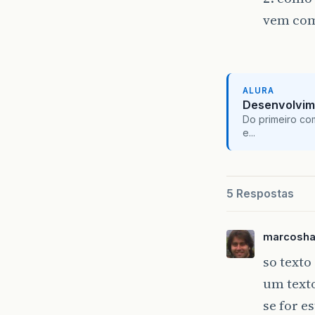
vem com 
ALURA
Desenvolvim
Do primeiro co
e...
5 Respostas
marcosha
so text
um texto
se for e