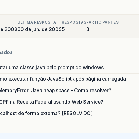
ULTIMA RESPOSTA
RESPOSTAS
PARTICIPANTES
de 2009
30 de jun. de 2009
5
3
nados
utar uma classe java pelo prompt do windows
o executar função JavaScript após página carregada
MemoryError: Java heap space - Como resolver?
CPF na Receita Federal usando Web Service?
calhost de forma externa? [RESOLVIDO]