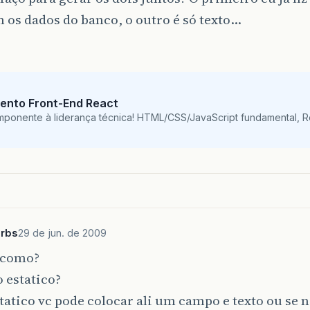
os dados do banco, o outro é só texto…
ento Front-End React
mponente à liderança técnica! HTML/CSS/JavaScript fundamental, 
rbs
29 de jun. de 2009
o como?
 estatico?
statico vc pode colocar ali um campo e texto ou se 