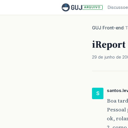
Discussoe
ARQUIVO
GUJ
Front-end
/
/
T
iReport
29 de junho de 2
santos.lev
S
Boa tard
Pessoal 
ok, rola
2. como 