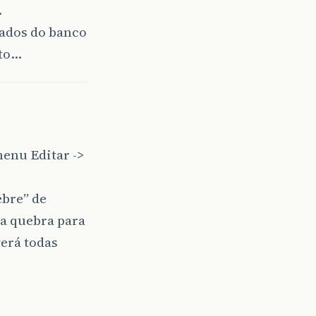
.
ados do banco
xto…
menu Editar ->
ebre” de
ja quebra para
verá todas