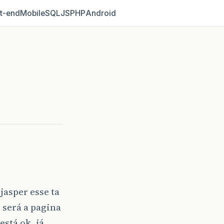
t‑end
Mobile
SQL
JS
PHP
Android
jasper esse ta
 será a pagina
está ok, já