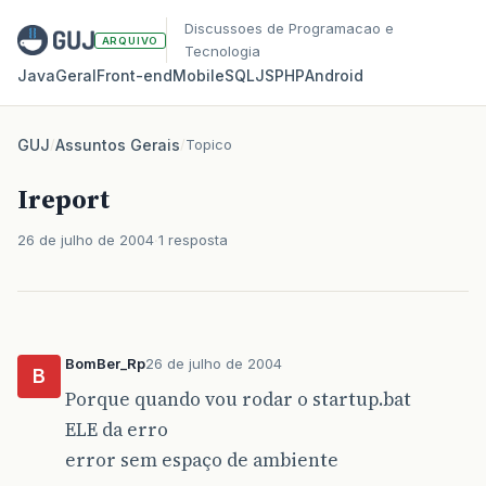
Discussoes de Programacao e
ARQUIVO
Tecnologia
Java
Geral
Front‑end
Mobile
SQL
JS
PHP
Android
GUJ
/
Assuntos Gerais
/
Topico
Ireport
26 de julho de 2004
1 resposta
BomBer_Rp
26 de julho de 2004
B
Porque quando vou rodar o startup.bat
ELE da erro
error sem espaço de ambiente