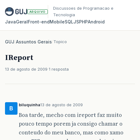
Discussoes de Programacao e
ARQUIVO
Tecnologia
Java
Geral
Front‑end
Mobile
SQL
JS
PHP
Android
GUJ
/
Assuntos Gerais
/
Topico
IReport
13 de agosto de 2009
1 resposta
biluquinha
13 de agosto de 2009
B
Boa tarde, mecho com ireport faz muito
pouco tempo porem ja consigo chamar o
conteudo do meu banco, mas como xamo