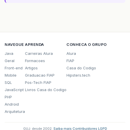
NAVEGUE
APRENDA
CONHECA O GRUPO
Java
Carreiras Alura
Alura
Geral
Formacoes
FIAP
Front-end
Artigos
Casa do Codigo
Mobile
Graduacao FIAP
Hipsters.tech
SQL
Pos-Tech FIAP
JavaScript
Livros Casa do Codigo
PHP
Android
Arquitetura
GUJ: desde 2002.
·
Saiba mais
·
Contribuidores
·
LGPD