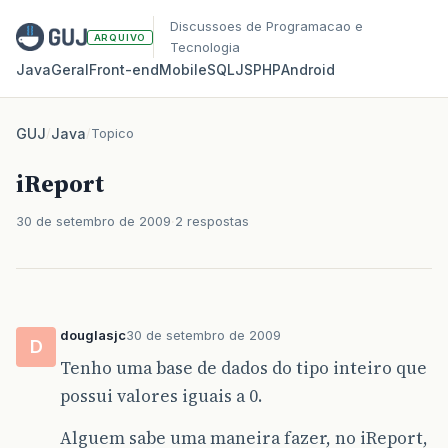
Discussoes de Programacao e
ARQUIVO
Tecnologia
Java
Geral
Front‑end
Mobile
SQL
JS
PHP
Android
GUJ
/
Java
/
Topico
iReport
30 de setembro de 2009
2 respostas
douglasjc
30 de setembro de 2009
D
Tenho uma base de dados do tipo inteiro que
possui valores iguais a 0.
Alguem sabe uma maneira fazer, no iReport,