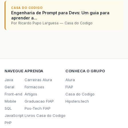
CASA DO CODIGO
Engenharia de Prompt para Devs: Um guia para
aprender a...
Por Ricardo Pupo Larguesa — Casa do Codigo
NAVEGUE
APRENDA
CONHECA O GRUPO
Java
Carreiras Alura
Alura
Geral
Formacoes
FIAP
Front-end
Artigos
Casa do Codigo
Mobile
Graduacao FIAP
Hipsters.tech
SQL
Pos-Tech FIAP
JavaScript
Livros Casa do Codigo
PHP