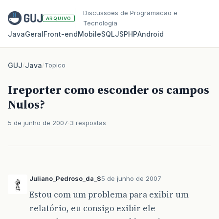
Discussoes de Programacao e
ARQUIVO
Tecnologia
Java
Geral
Front‑end
Mobile
SQL
JS
PHP
Android
GUJ
/
Java
/
Topico
Ireporter como esconder os campos
Nulos?
5 de junho de 2007
3 respostas
Juliano_Pedroso_da_S
5 de junho de 2007
Estou com um problema para exibir um
relatório, eu consigo exibir ele