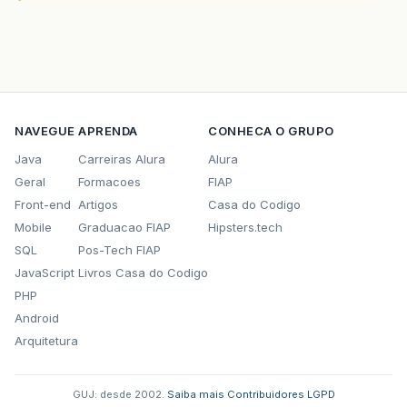
NAVEGUE
APRENDA
CONHECA O GRUPO
Java
Carreiras Alura
Alura
Geral
Formacoes
FIAP
Front-end
Artigos
Casa do Codigo
Mobile
Graduacao FIAP
Hipsters.tech
SQL
Pos-Tech FIAP
JavaScript
Livros Casa do Codigo
PHP
Android
Arquitetura
GUJ: desde 2002.
·
Saiba mais
·
Contribuidores
·
LGPD