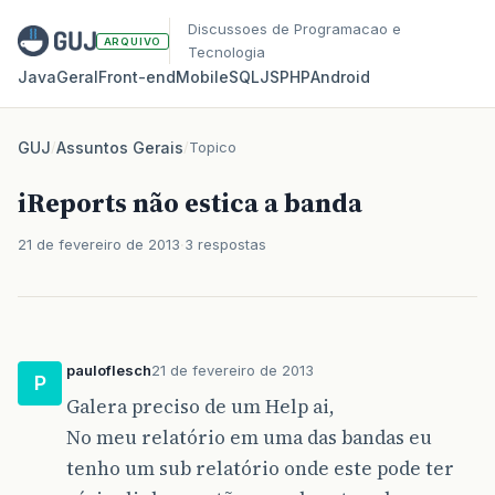
Discussoes de Programacao e
ARQUIVO
Tecnologia
Java
Geral
Front‑end
Mobile
SQL
JS
PHP
Android
GUJ
/
Assuntos Gerais
/
Topico
iReports não estica a banda
21 de fevereiro de 2013
3 respostas
pauloflesch
21 de fevereiro de 2013
P
Galera preciso de um Help ai,
No meu relatório em uma das bandas eu
tenho um sub relatório onde este pode ter